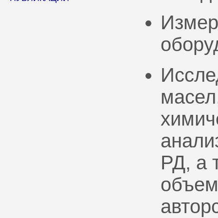
Измер
обору
Иссле
масел
химич
анали
РД, а
объем
автор