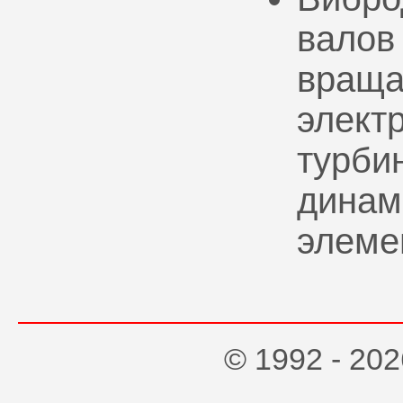
валов
враща
элект
турбин
динам
элеме
© 1992 - 2