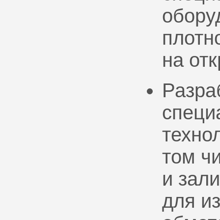
обору
плотно
на от
Разра
специ
техно
том ч
и зал
для и