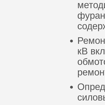
метод
фуран
содер
Ремон
кВ вк
обмото
ремон
Опред
силов