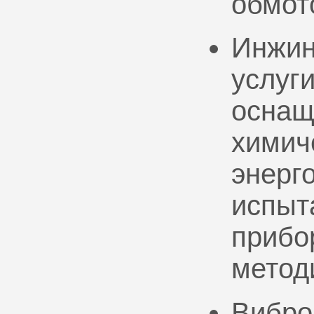
обмот
Инжин
услуг
оснащ
химич
энерг
испыт
прибо
метод
Вибро