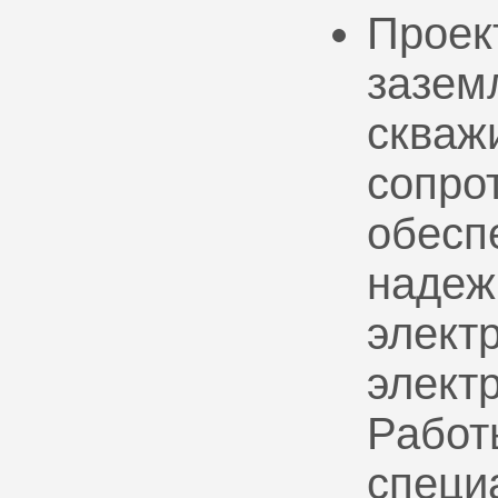
Проек
зазем
скваж
сопро
обесп
надеж
электр
элект
Работ
специ