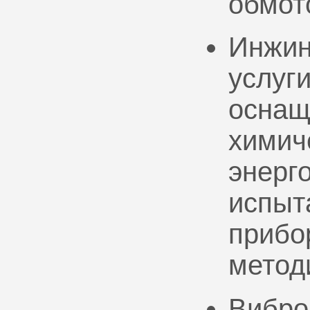
обмот
Инжин
услуг
оснащ
химич
энерг
испыт
прибо
метод
Вибро