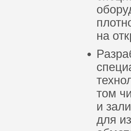
обору
плотно
на от
Разра
специ
техно
том ч
и зал
для и