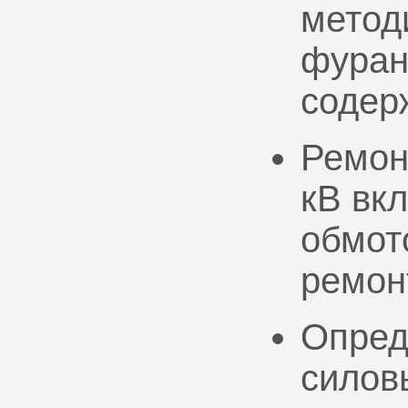
метод
фуран
содер
Ремон
кВ вк
обмото
ремон
Опред
силов