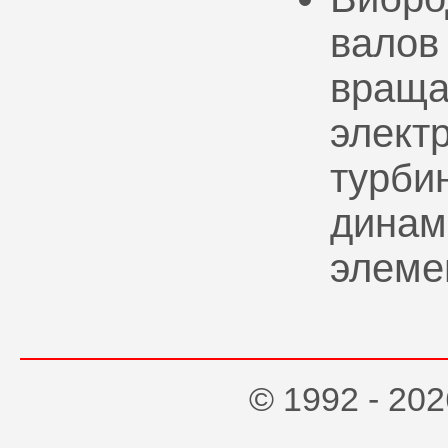
валов
враща
элект
турбин
динам
элеме
© 1992 - 2