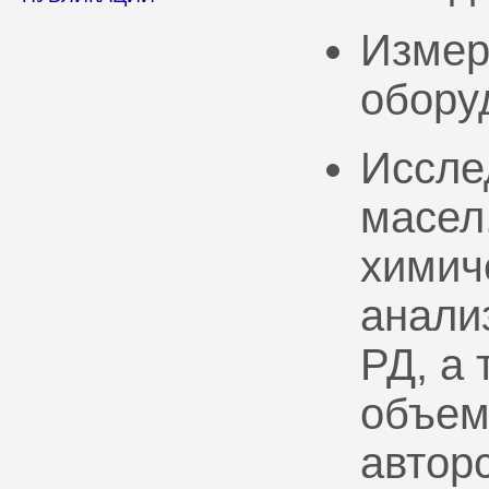
Измер
обору
Иссле
масел
химич
анали
РД, а
объем
автор