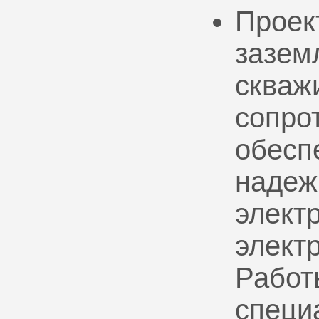
Проек
зазем
скваж
сопро
обесп
надеж
электр
элект
Работ
специ