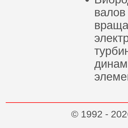
валов
враща
элект
турбин
динам
элеме
© 1992 - 2