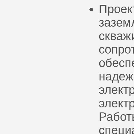
Проек
зазем
скваж
сопро
обесп
надеж
электр
элект
Работ
специ