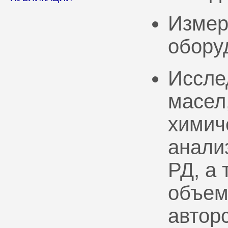
Измер
обору
Иссле
масел
химич
анали
РД, а
объем
автор