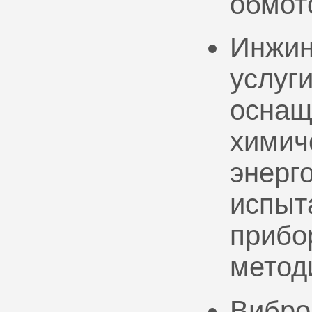
обмот
Инжин
услуг
оснащ
химич
энерг
испыт
прибо
метод
Вибро