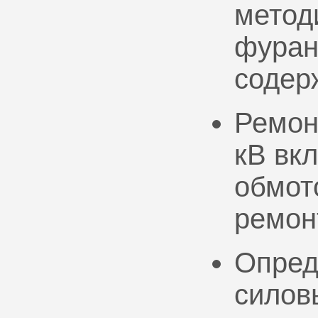
метод
фуран
содер
Ремон
кВ вк
обмото
ремон
Опред
силов