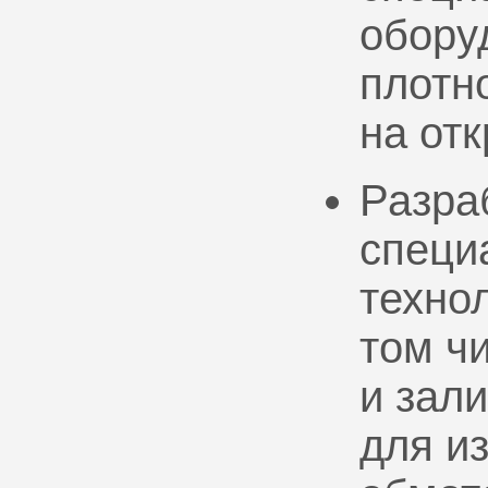
обору
плотно
на от
Разра
специ
техно
том ч
и зал
для и