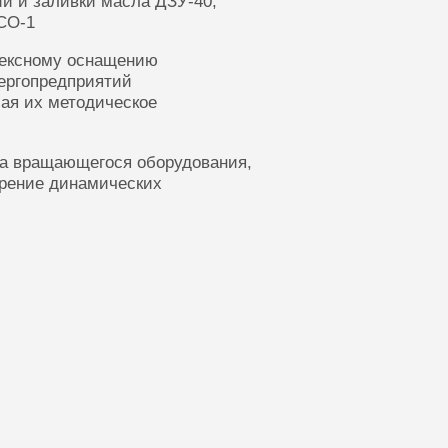
ии и заливки масла ДЗУ-40,
СО-1
лексному оснащению
ергопредприятий
ая их методическое
ка вращающегося оборудования,
ерение динамических