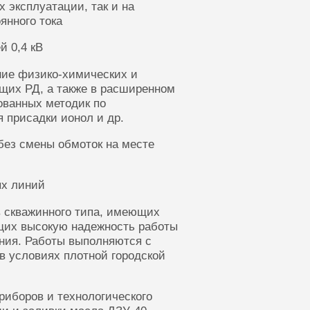
 эксплуатации, так и на
янного тока
й 0,4 кВ
ние физико-химических и
щих РД, а также в расширенном
ованных методик по
 присадки ионол и др.
без смены обмоток на месте
ых линий
 скважинного типа, имеющих
щих высокую надежность работы
ания. Работы выполняются с
в условиях плотной городской
риборов и технологического