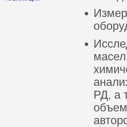
Измер
обору
Иссле
масел
химич
анали
РД, а
объем
автор