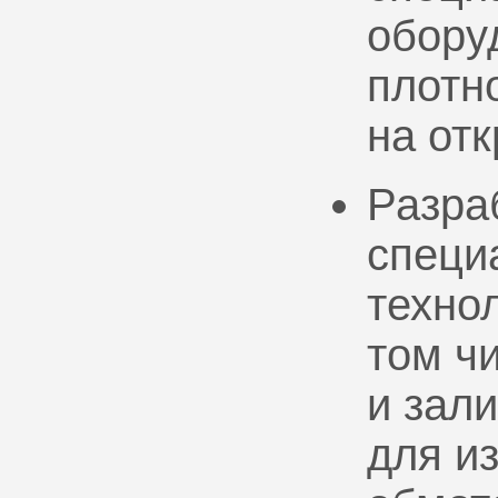
обору
плотно
на от
Разра
специ
техно
том ч
и зал
для и