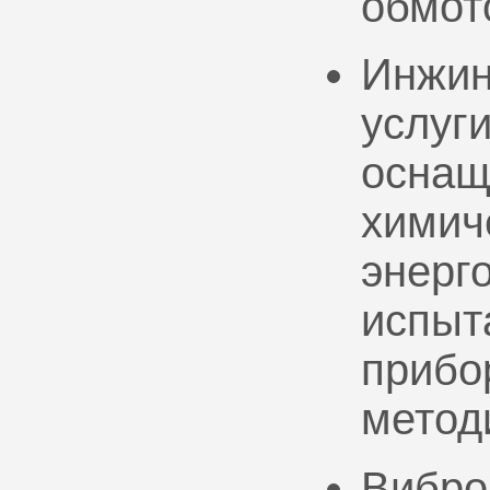
обмот
Инжин
услуг
оснащ
химич
энерг
испыт
прибо
метод
Вибро