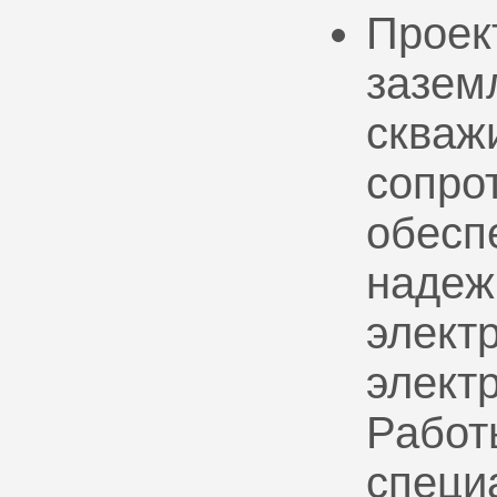
Проек
зазем
скваж
сопро
обесп
надеж
электр
элект
Работ
специ