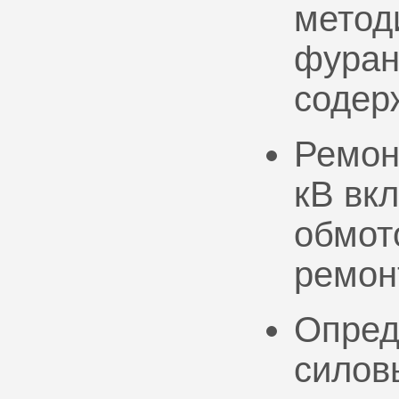
метод
фуран
содер
Ремон
кВ вк
обмото
ремон
Опред
силов