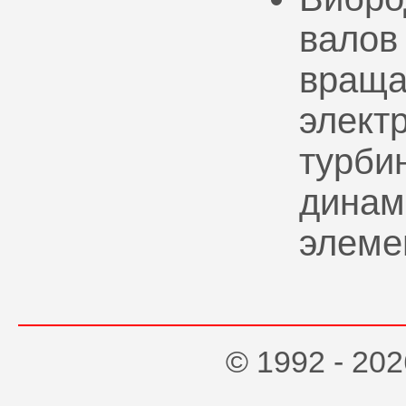
валов
враща
элект
турбин
динам
элеме
© 1992 - 2