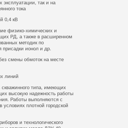
 эксплуатации, так и на
янного тока
й 0,4 кВ
ние физико-химических и
щих РД, а также в расширенном
ованных методик по
 присадки ионол и др.
без смены обмоток на месте
ых линий
 скважинного типа, имеющих
щих высокую надежность работы
ания. Работы выполняются с
в условиях плотной городской
риборов и технологического