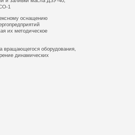
ии и заливки масла ДЗУ-40,
СО-1
лексному оснащению
ергопредприятий
ая их методическое
ка вращающегося оборудования,
ерение динамических