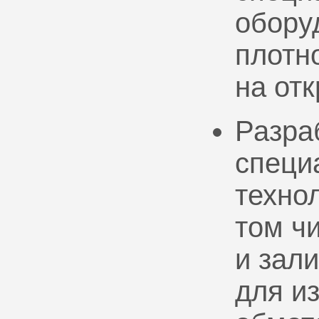
обору
плотно
на от
Разра
специ
техно
том ч
и зал
для и