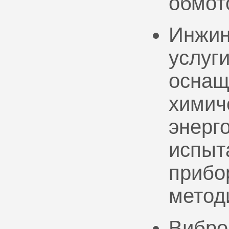
обмот
Инжин
услуг
оснащ
химич
энерг
испыт
прибо
метод
Вибро