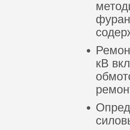
метод
фуран
содер
Ремон
кВ вк
обмото
ремон
Опред
силов