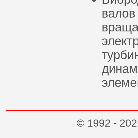
валов
враща
элект
турбин
динам
элеме
© 1992 - 2