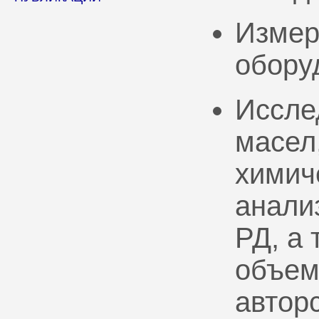
Измер
обору
Иссле
масел
химич
анали
РД, а
объем
автор