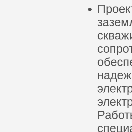
Проек
зазем
скваж
сопро
обесп
надеж
электр
элект
Работ
специ