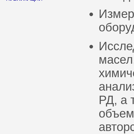
Измер
обору
Иссле
масел
химич
анали
РД, а
объем
автор