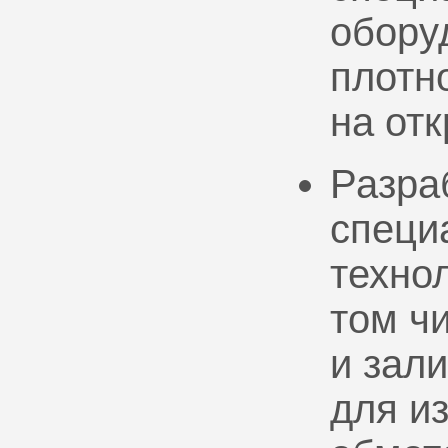
обору
плотно
на от
Разра
специ
техно
том ч
и зал
для и