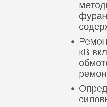
метод
фуран
содер
Ремон
кВ вк
обмото
ремон
Опред
силов