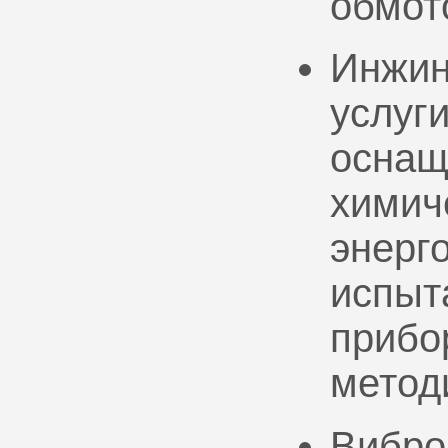
обмот
Инжин
услуг
оснащ
химич
энерг
испыт
прибо
метод
Вибро