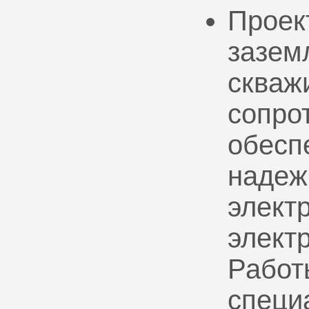
Проек
зазем
скваж
сопро
обесп
надеж
электр
элект
Работ
специ