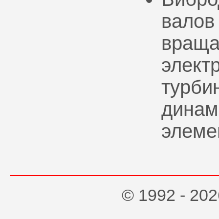
валов
враща
элект
турбин
динам
элеме
© 1992 - 2