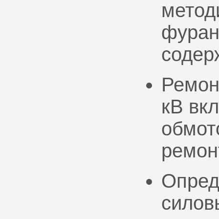
метод
фуран
содер
Ремон
кВ вк
обмото
ремон
Опред
силов