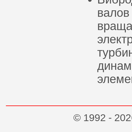
валов
враща
элект
турбин
динам
элеме
© 1992 - 2