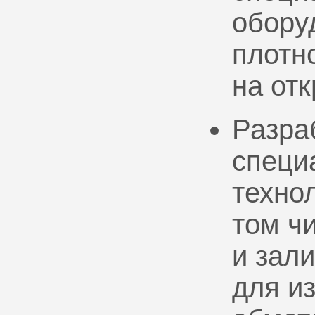
обору
плотно
на от
Разра
специ
техно
том ч
и зал
для и