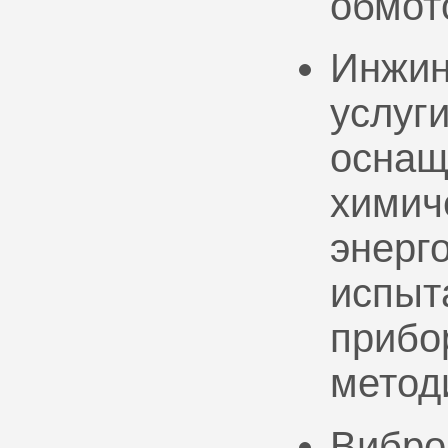
обмот
Инжин
услуг
оснащ
химич
энерг
испыт
прибо
метод
Вибро