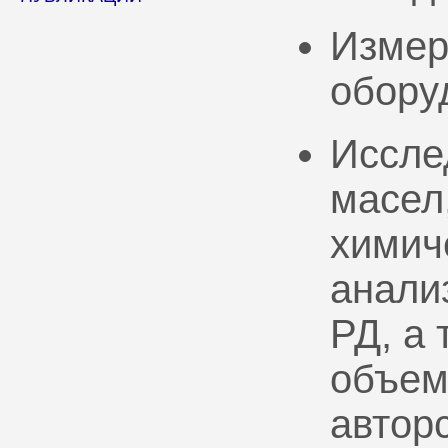
Измер
обору
Иссле
масел
химич
анали
РД, а
объем
автор