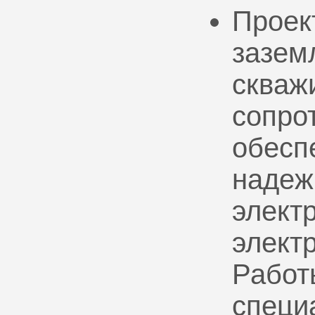
Проек
зазем
скваж
сопро
обесп
надеж
электр
элект
Работ
специ