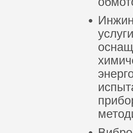
обмот
Инжин
услуг
оснащ
химич
энерг
испыт
прибо
метод
Вибро