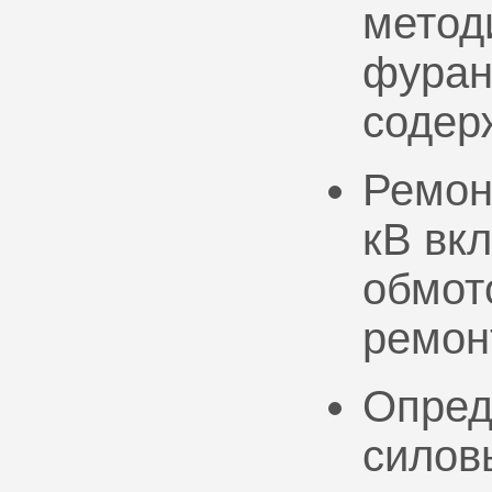
метод
фуран
содер
Ремон
кВ вк
обмото
ремон
Опред
силов