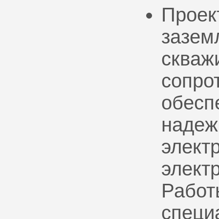
Проек
зазем
скваж
сопро
обесп
надеж
электр
элект
Работ
специ