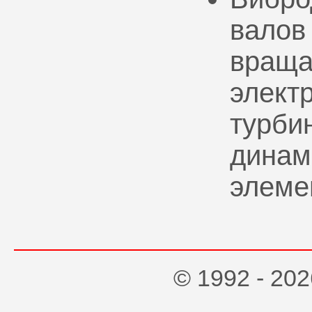
валов
враща
элект
турбин
динам
элеме
© 1992 - 2