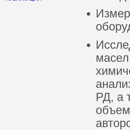
Измер
обору
Иссле
масел
химич
анали
РД, а
объем
автор