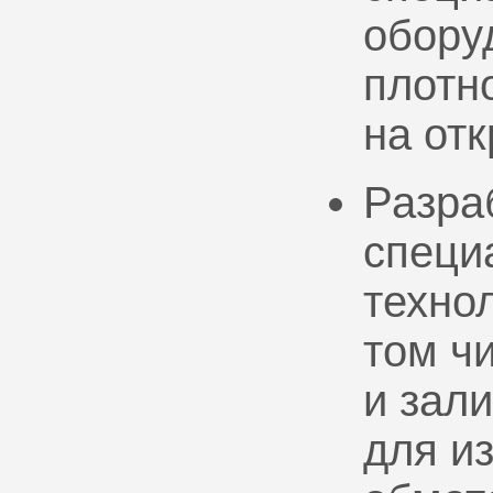
обору
плотно
на от
Разра
специ
техно
том ч
и зал
для и