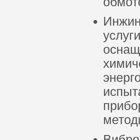
обмот
Инжин
услуг
оснащ
химич
энерг
испыт
прибо
метод
Вибро