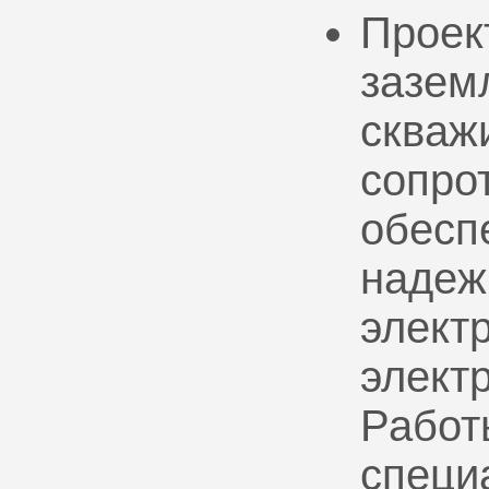
Проек
зазем
скваж
сопро
обесп
надеж
электр
элект
Работ
специ