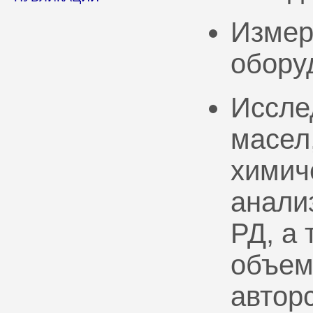
Измер
обору
Иссле
масел
химич
анали
РД, а
объем
автор