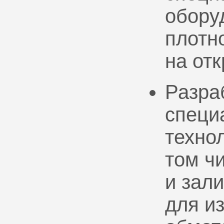
обору
плотно
на от
Разра
специ
техно
том ч
и зал
для и