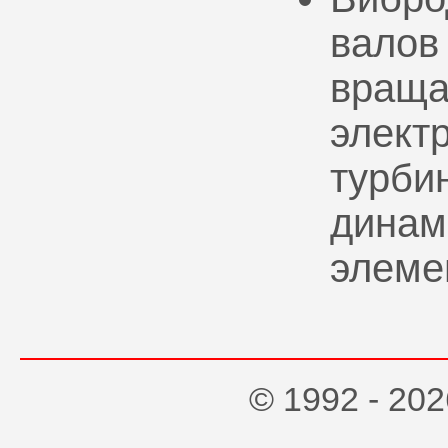
валов
враща
элект
турбин
динам
элеме
© 1992 - 2