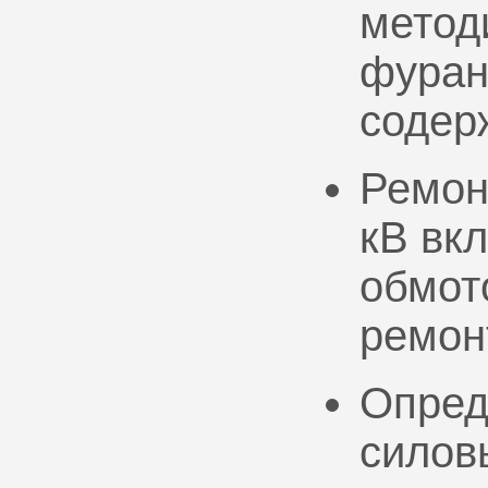
метод
фуран
содер
Ремон
кВ вк
обмото
ремон
Опред
силов