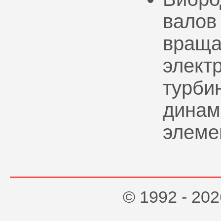
валов
враща
элект
турбин
динам
элеме
© 1992 - 2