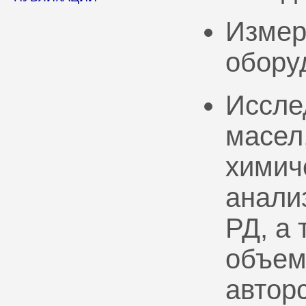
Измер
обору
Иссле
масел
химич
анали
РД, а
объем
автор