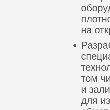
обору
плотно
на от
Разра
специ
техно
том ч
и зал
для и