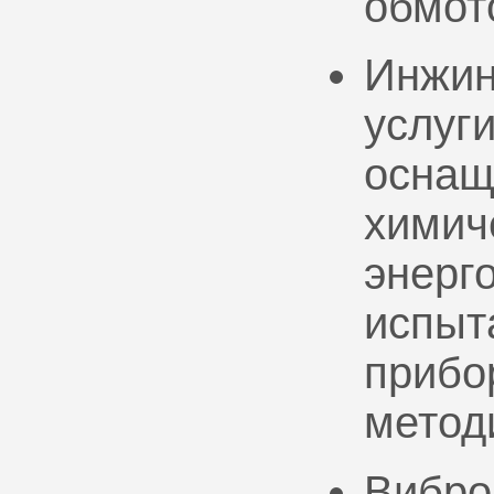
обмот
Инжин
услуг
оснащ
химич
энерг
испыт
прибо
метод
Вибро