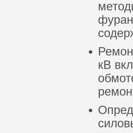
метод
фуран
содер
Ремон
кВ вк
обмото
ремон
Опред
силов