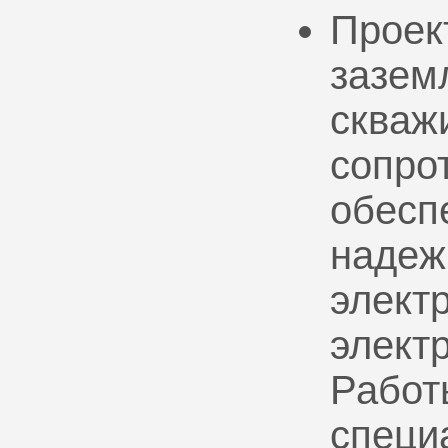
Проек
зазем
скваж
сопро
обесп
надеж
электр
элект
Работ
специ