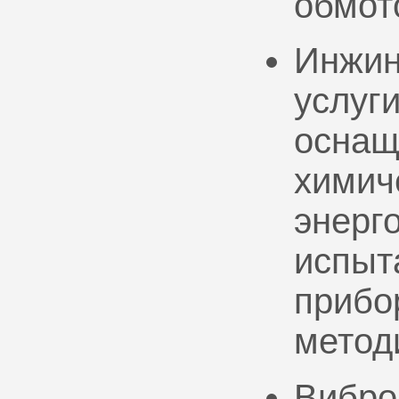
обмот
Инжин
услуг
оснащ
химич
энерг
испыт
прибо
метод
Вибро