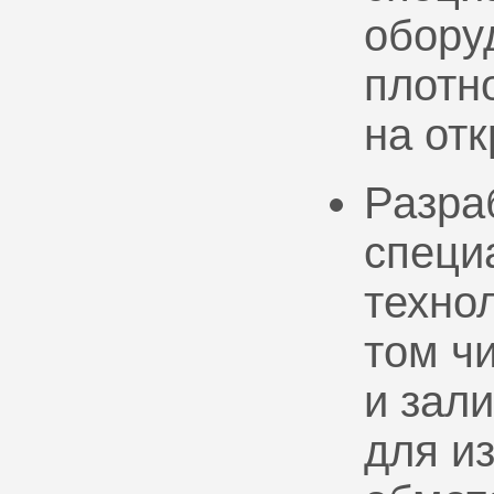
обору
плотно
на от
Разра
специ
техно
том ч
и зал
для и