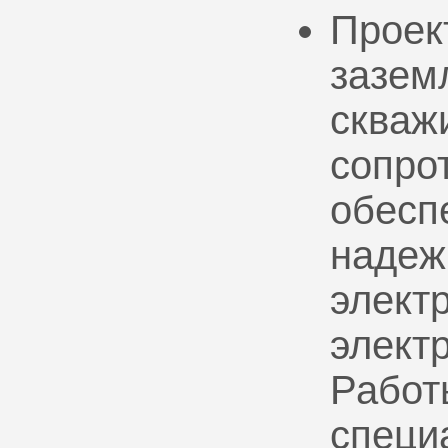
Проек
зазем
скваж
сопро
обесп
надеж
электр
элект
Работ
специ