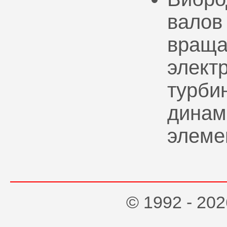
валов
враща
элект
турбин
динам
элеме
© 1992 - 2