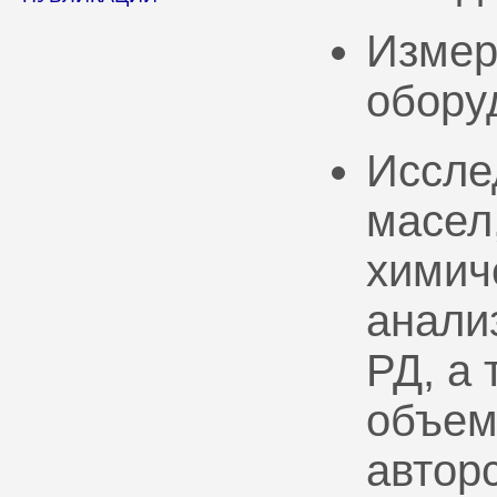
Измер
обору
Иссле
масел
химич
анали
РД, а
объем
автор