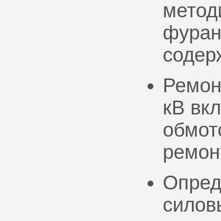
метод
фуран
содер
Ремон
кВ вк
обмото
ремон
Опред
силов