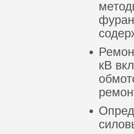
метод
фуран
содер
Ремон
кВ вк
обмото
ремон
Опред
силов