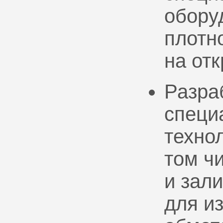
обору
плотно
на от
Разра
специ
техно
том ч
и зал
для и