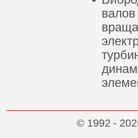
валов
враща
элект
турбин
динам
элеме
© 1992 - 2