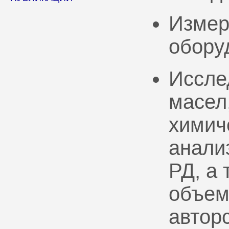
Измер
обору
Иссле
масел
химич
анали
РД, а
объем
автор