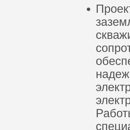
Проек
зазем
скваж
сопро
обесп
надеж
электр
элект
Работ
специ