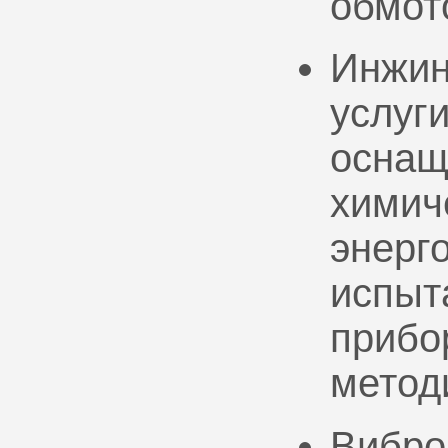
обмот
Инжин
услуг
оснащ
химич
энерг
испыт
прибо
метод
Вибро