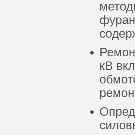
метод
фуран
содер
Ремон
кВ вк
обмото
ремон
Опред
силов