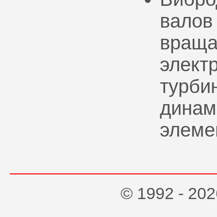
валов
враща
элект
турбин
динам
элеме
© 1992 - 2