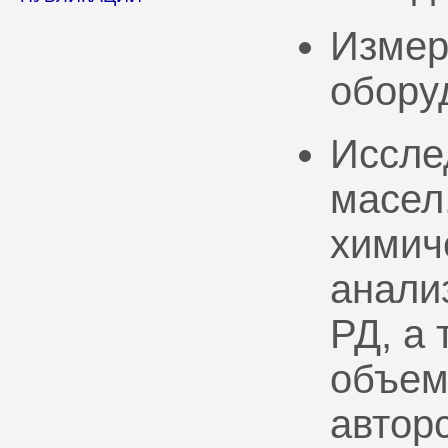
Измер
обору
Иссле
масел
химич
анали
РД, а
объем
автор