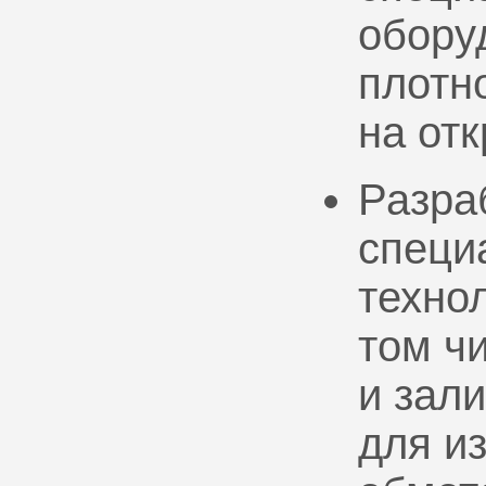
обору
плотно
на от
Разра
специ
техно
том ч
и зал
для и