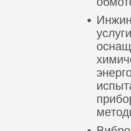
обмот
Инжин
услуг
оснащ
химич
энерг
испыт
прибо
метод
Вибро