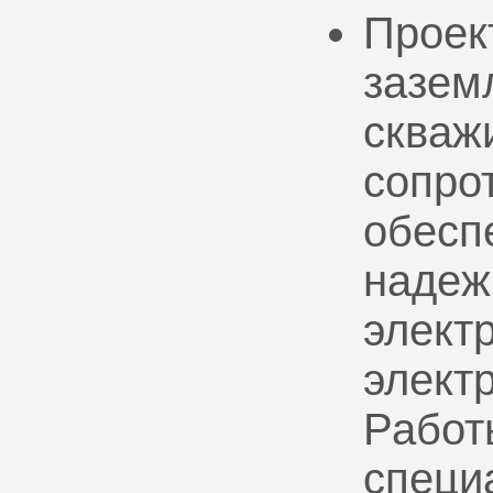
Проек
зазем
скваж
сопро
обесп
надеж
электр
элект
Работ
специ