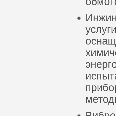
обмот
Инжин
услуг
оснащ
химич
энерг
испыт
прибо
метод
Вибро