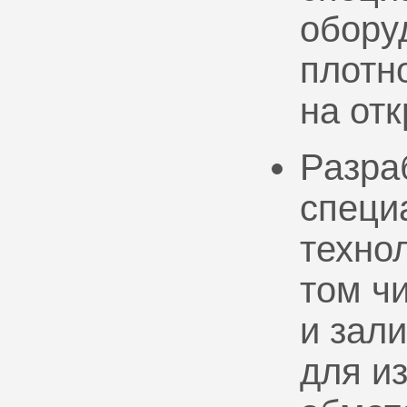
обору
плотно
на от
Разра
специ
техно
том ч
и зал
для и