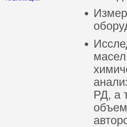
Измер
обору
Иссле
масел
химич
анали
РД, а
объем
автор