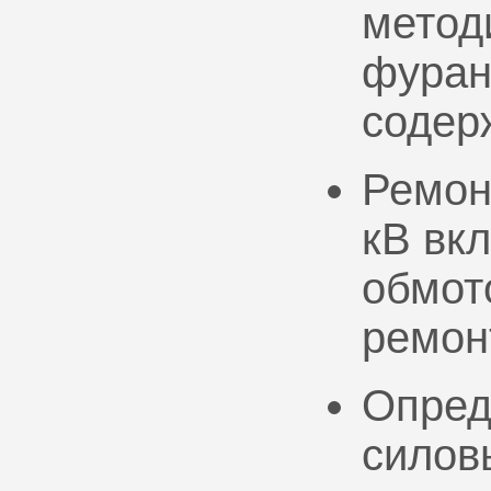
метод
фуран
содер
Ремон
кВ вк
обмото
ремон
Опред
силов