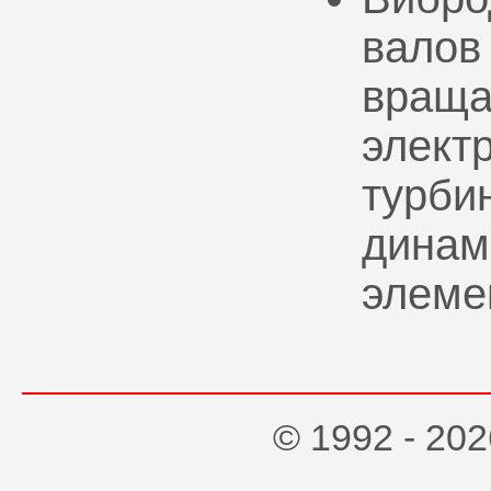
валов
враща
элект
турбин
динам
элеме
© 1992 - 2