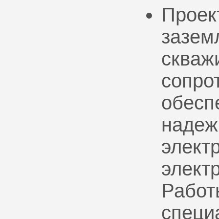
Проек
зазем
скваж
сопро
обесп
надеж
электр
элект
Работ
специ