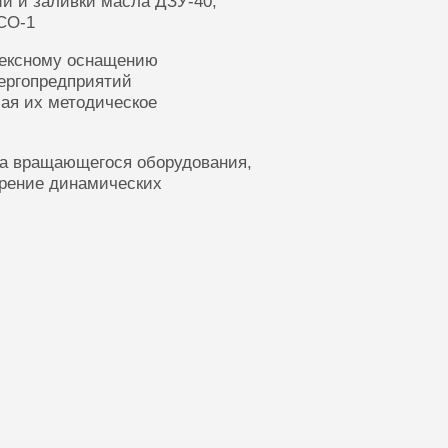
ии и заливки масла ДЗУ-40,
СО-1
лексному оснащению
ергопредприятий
ая их методическое
ка вращающегося оборудования,
ерение динамических