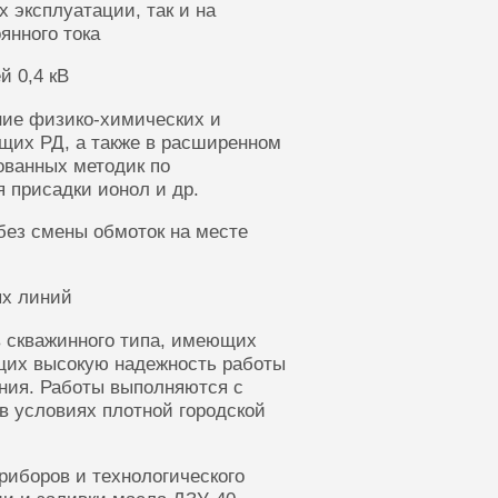
 эксплуатации, так и на
янного тока
й 0,4 кВ
ние физико-химических и
щих РД, а также в расширенном
ованных методик по
 присадки ионол и др.
без смены обмоток на месте
ых линий
 скважинного типа, имеющих
щих высокую надежность работы
ания. Работы выполняются с
в условиях плотной городской
риборов и технологического