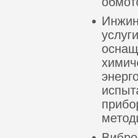
обмот
Инжин
услуг
оснащ
химич
энерг
испыт
прибо
метод
Вибро