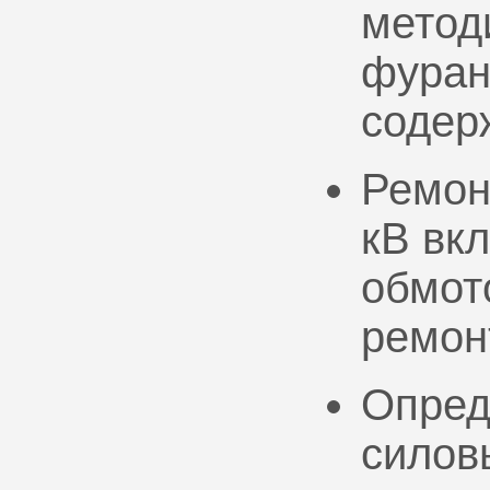
метод
фуран
содер
Ремон
кВ вк
обмото
ремон
Опред
силов