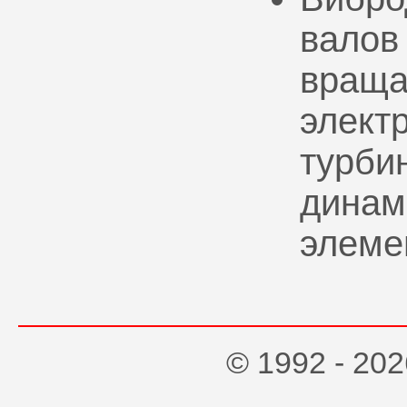
валов
враща
элект
турбин
динам
элеме
© 1992 - 2