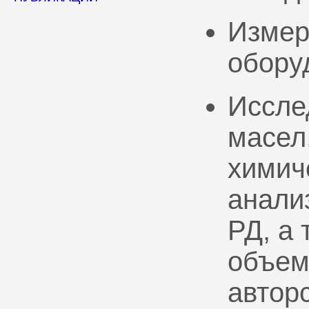
Измер
обору
Иссле
масел
химич
анали
РД, а
объем
автор