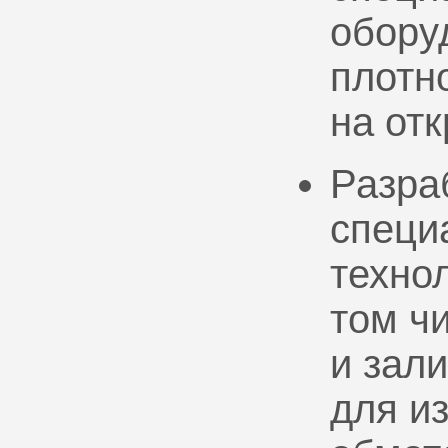
обору
плотно
на от
Разра
специ
техно
том ч
и зал
для и