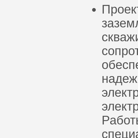
Проек
зазем
скваж
сопро
обесп
надеж
электр
элект
Работ
специ