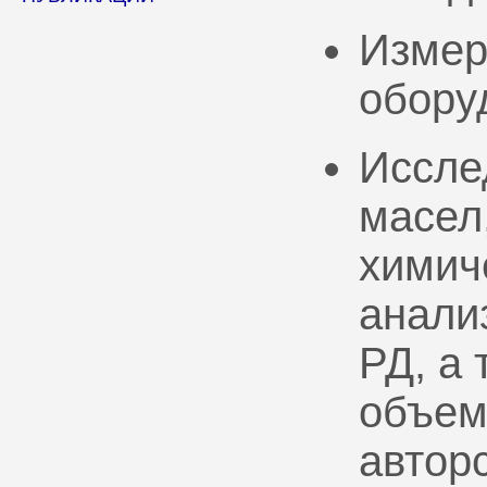
Измер
обору
Иссле
масел
химич
анали
РД, а
объем
автор