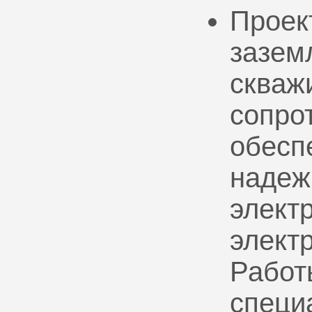
Проек
зазем
скваж
сопро
обесп
надеж
электр
элект
Работ
специ