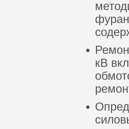
метод
фуран
содер
Ремон
кВ вк
обмото
ремон
Опред
силов