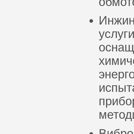
обмот
Инжин
услуг
оснащ
химич
энерг
испыт
прибо
метод
Вибро