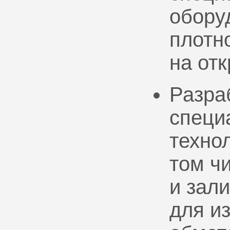
обору
плотно
на от
Разра
специ
техно
том ч
и зал
для и