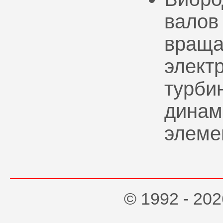
валов
враща
элект
турбин
динам
элеме
© 1992 - 2