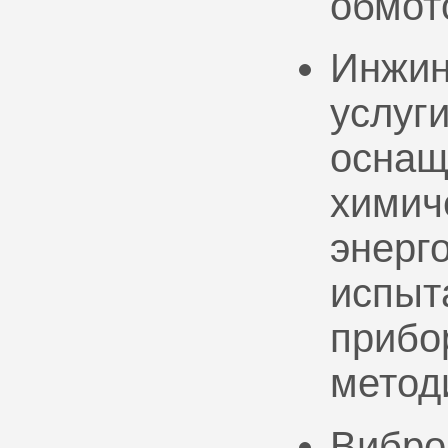
обмот
Инжин
услуг
оснащ
химич
энерг
испыт
прибо
метод
Вибро