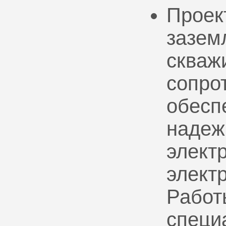
Проек
зазем
скваж
сопро
обесп
надеж
электр
элект
Работ
специ