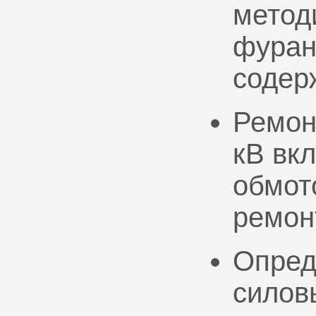
метод
фуран
содер
Ремон
кВ вк
обмото
ремон
Опред
силов