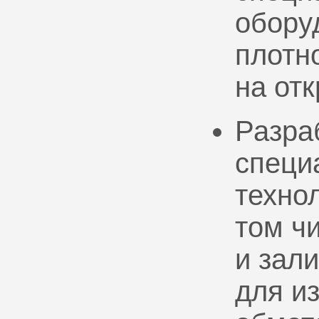
обору
плотно
на от
Разра
специ
техно
том ч
и зал
для и