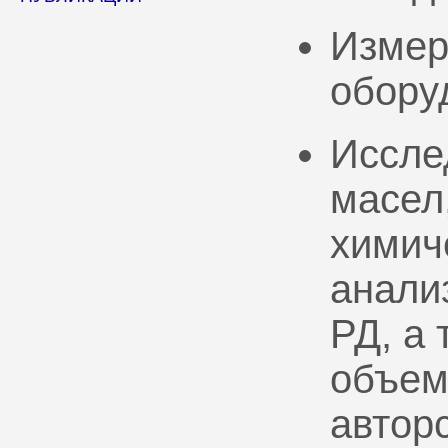
Измер
обору
Иссле
масел
химич
анали
РД, а
объем
автор