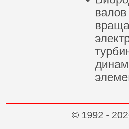
валов
враща
элект
турбин
динам
элеме
© 1992 - 2