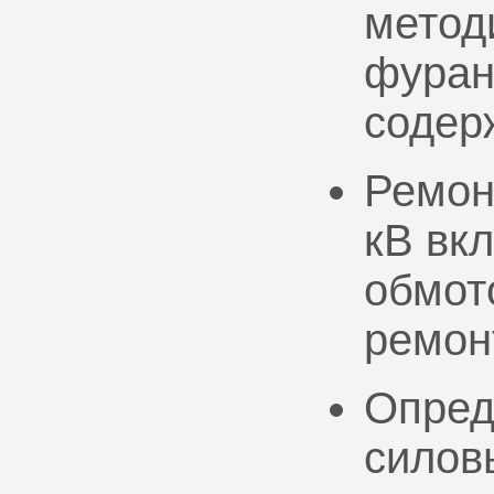
метод
фуран
содер
Ремон
кВ вк
обмото
ремон
Опред
силов