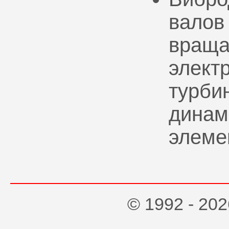
валов
враща
элект
турбин
динам
элеме
© 1992 - 2