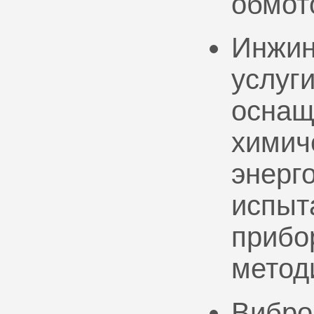
обмот
Инжин
услуг
оснащ
химич
энерг
испыт
прибо
метод
Вибро