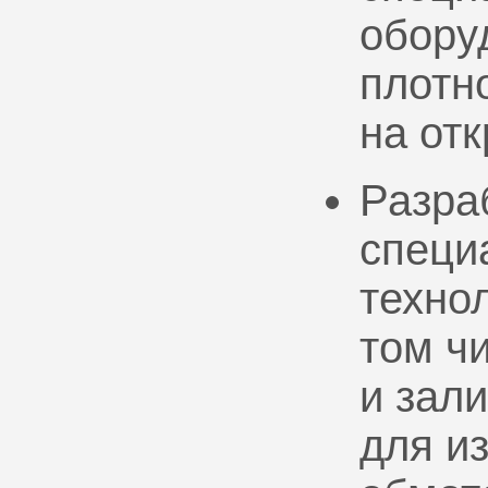
обору
плотно
на от
Разра
специ
техно
том ч
и зал
для и