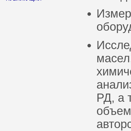
Измер
обору
Иссле
масел
химич
анали
РД, а
объем
автор