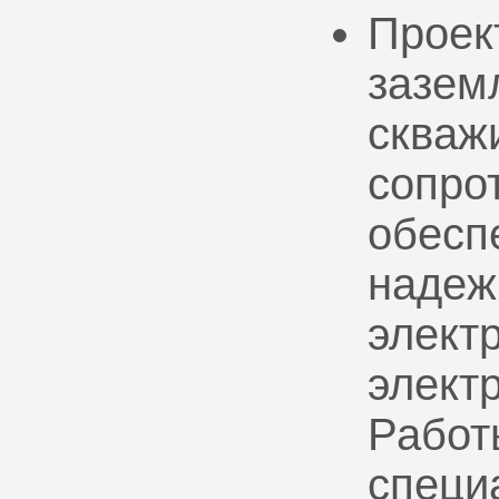
Проек
зазем
скваж
сопро
обесп
надеж
электр
элект
Работ
специ