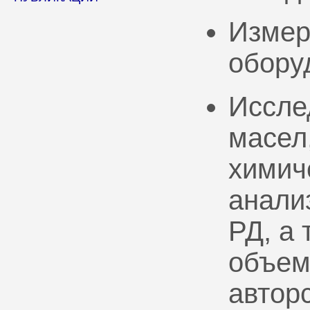
Измер
обору
Иссле
масел
химич
анали
РД, а
объем
автор