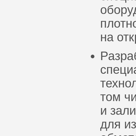
обору
плотно
на от
Разра
специ
техно
том ч
и зал
для и