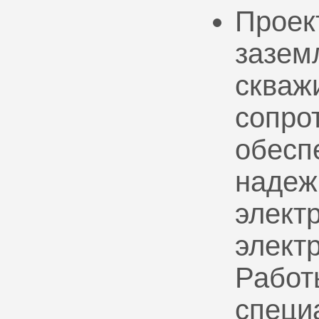
Проек
зазем
скваж
сопро
обесп
надеж
электр
элект
Работ
специ