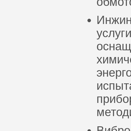
обмот
Инжин
услуг
оснащ
химич
энерг
испыт
прибо
метод
Вибро