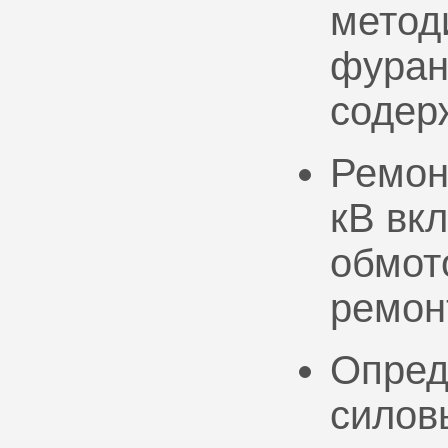
метод
фуран
содер
Ремон
кВ вк
обмото
ремон
Опред
силов