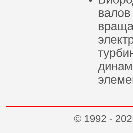
валов
враща
элект
турбин
динам
элеме
© 1992 - 2