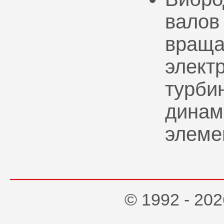
валов
враща
элект
турбин
динам
элеме
© 1992 - 2