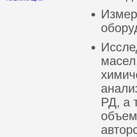
Измер
обору
Иссле
масел
химич
анали
РД, а
объем
автор