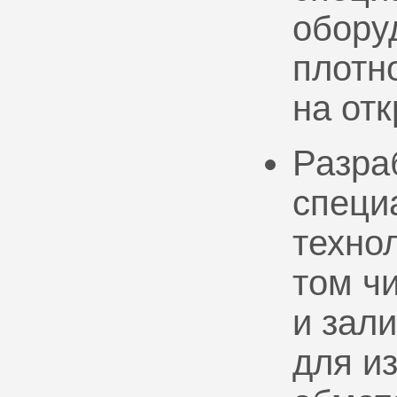
обору
плотно
на от
Разра
специ
техно
том ч
и зал
для и