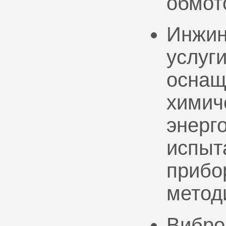
обмот
Инжин
услуг
оснащ
химич
энерг
испыт
прибо
метод
Вибро