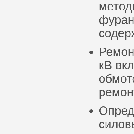
метод
фуран
содер
Ремон
кВ вк
обмото
ремон
Опред
силов