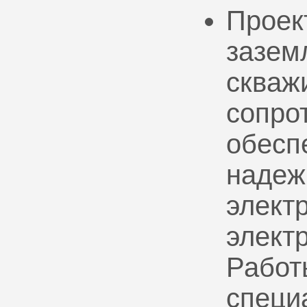
Проек
зазем
скваж
сопро
обесп
надеж
электр
элект
Работ
специ