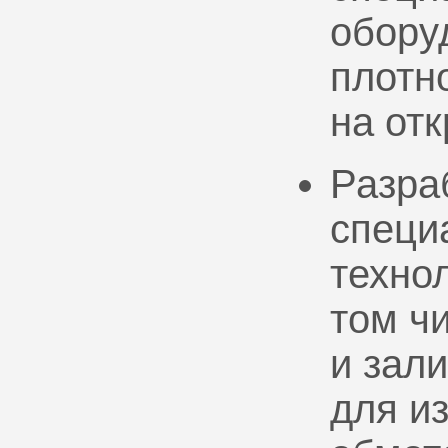
обору
плотно
на от
Разра
специ
техно
том ч
и зал
для и