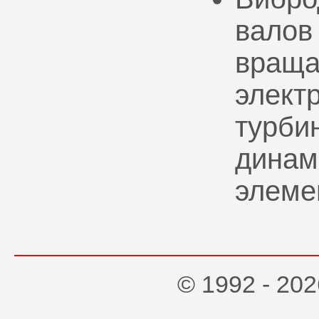
валов
враща
элект
турбин
динам
элеме
© 1992 - 2