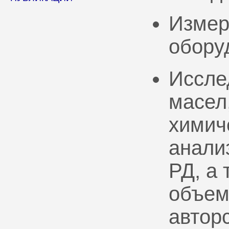
Измер
обору
Иссле
масел
химич
анали
РД, а
объем
автор