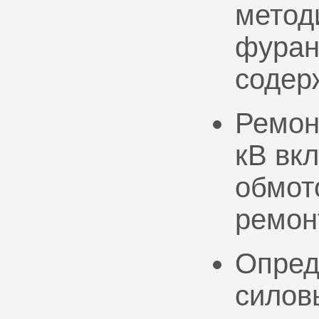
метод
фуран
содер
Ремон
кВ вк
обмото
ремон
Опред
силов