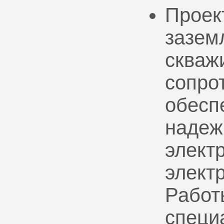
Проек
зазем
скваж
сопро
обесп
надеж
электр
элект
Работ
специ