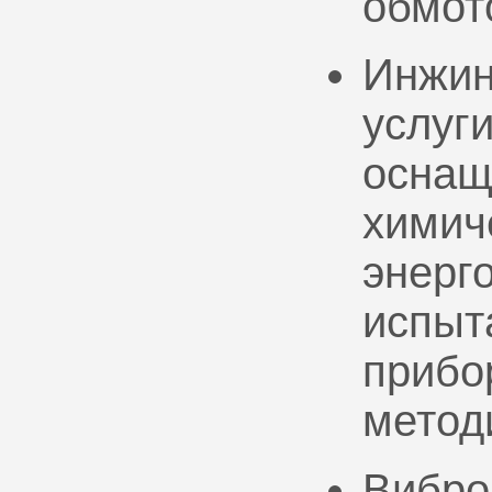
обмот
Инжин
услуг
оснащ
химич
энерг
испыт
прибо
метод
Вибро