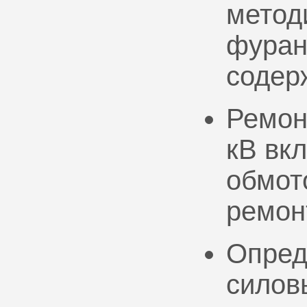
метод
фуран
содер
Ремон
кВ вк
обмото
ремон
Опред
силов