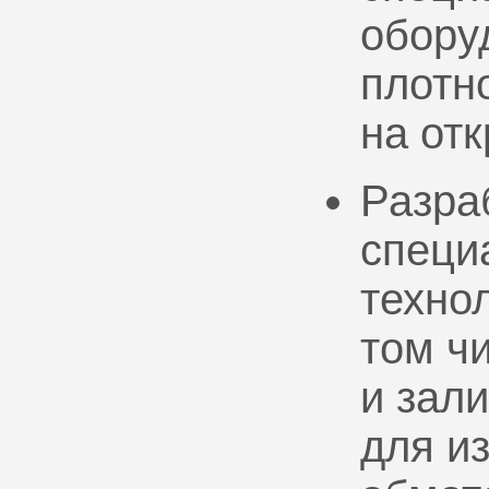
обору
плотно
на от
Разра
специ
техно
том ч
и зал
для и