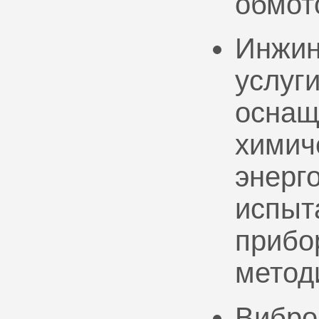
обмот
Инжин
услуг
оснащ
химич
энерг
испыт
прибо
метод
Вибро