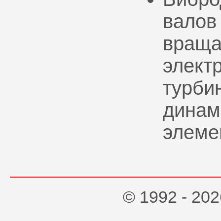
валов
враща
элект
турбин
динам
элеме
© 1992 - 2