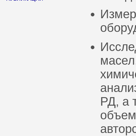
Измер
обору
Иссле
масел
химич
анали
РД, а
объем
автор