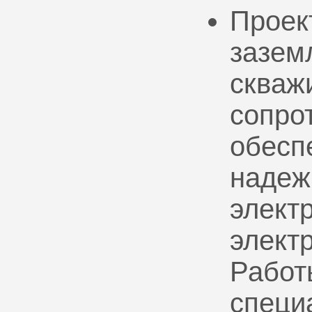
Проек
зазем
скваж
сопро
обесп
надеж
электр
элект
Работ
специ