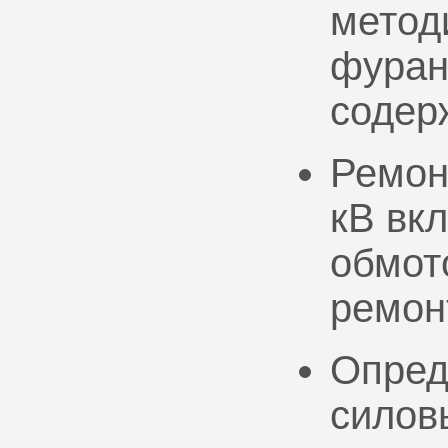
метод
фуран
содер
Ремон
кВ вк
обмото
ремон
Опред
силов