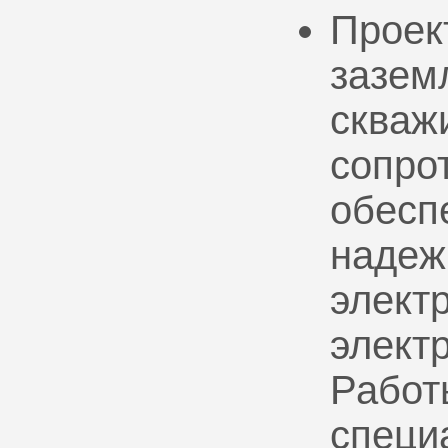
Проек
зазем
скваж
сопро
обесп
надеж
электр
элект
Работ
специ