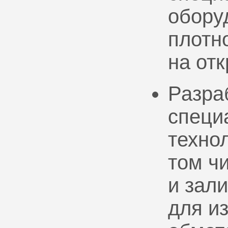
обору
плотно
на от
Разра
специ
техно
том ч
и зал
для и