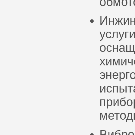
обмот
Инжин
услуг
оснащ
химич
энерг
испыт
прибо
метод
Вибро