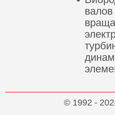
валов
враща
элект
турбин
динам
элеме
© 1992 - 2