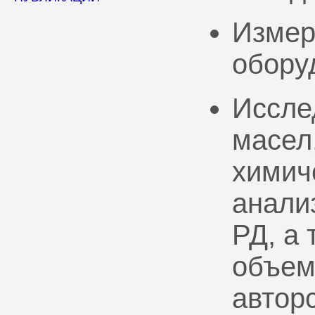
Измер
обору
Иссле
масел
химич
анали
РД, а
объем
автор