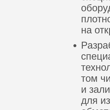
обору
плотно
на от
Разра
специ
техно
том ч
и зал
для и