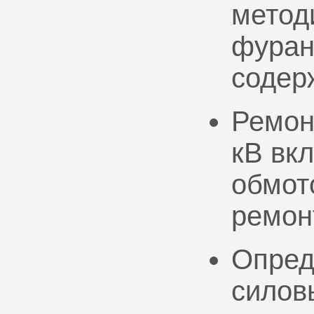
метод
фуран
содер
Ремон
кВ вк
обмото
ремон
Опред
силов