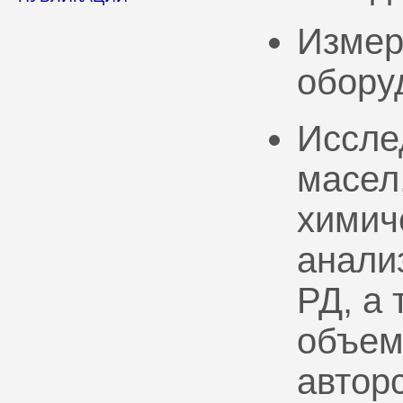
Измер
обору
Иссле
масел
химич
анали
РД, а
объем
автор