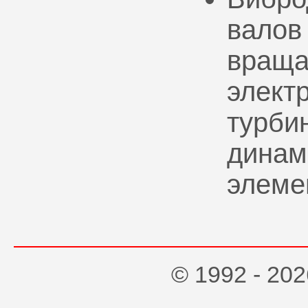
валов
враща
элект
турбин
динам
элеме
© 1992 - 2