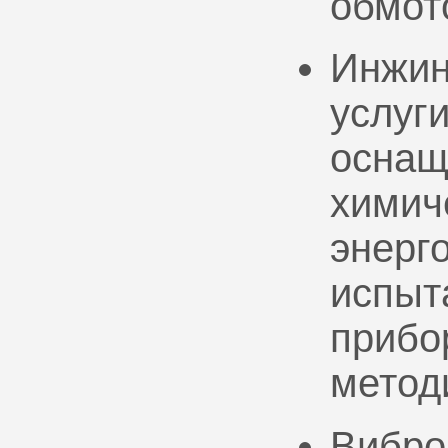
обмот
Инжин
услуг
оснащ
химич
энерг
испыт
прибо
метод
Вибро