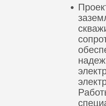
Проек
зазем
скваж
сопро
обесп
надеж
электр
элект
Работ
специ