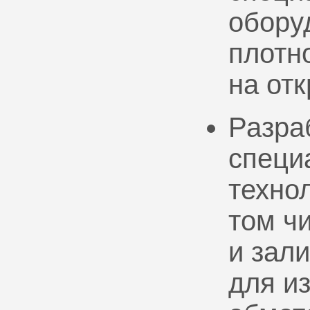
обору
плотно
на от
Разра
специ
техно
том ч
и зал
для и