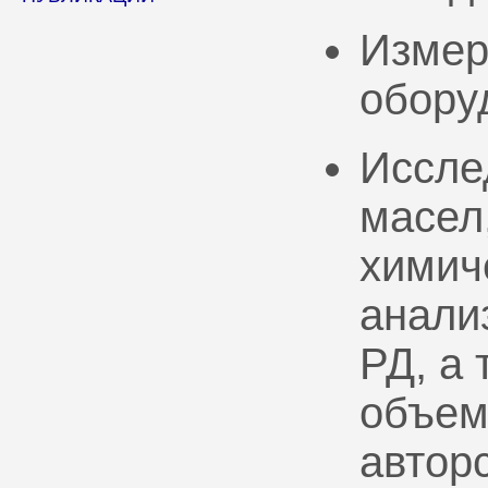
Измер
обору
Иссле
масел
химич
анали
РД, а
объем
автор