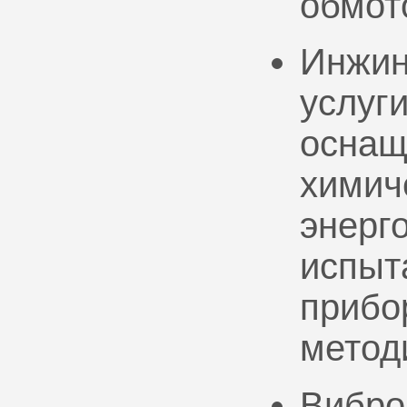
обмот
Инжин
услуг
оснащ
химич
энерг
испыт
прибо
метод
Вибро