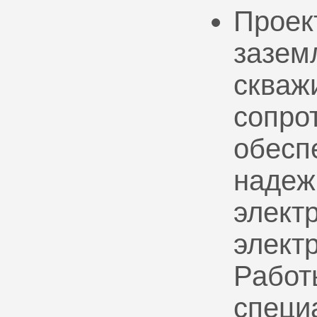
Проек
зазем
скваж
сопро
обесп
надеж
электр
элект
Работ
специ