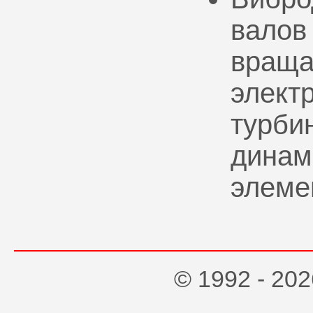
валов
враща
элект
турбин
динам
элеме
© 1992 - 2