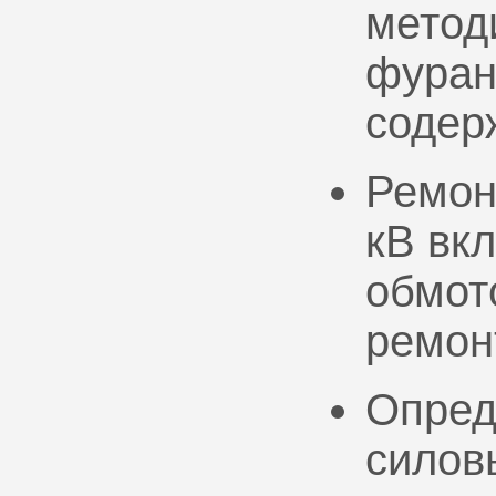
метод
фуран
содер
Ремон
кВ вк
обмото
ремон
Опред
силов