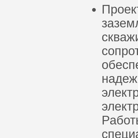
Проек
зазем
скваж
сопро
обесп
надеж
электр
элект
Работ
специ