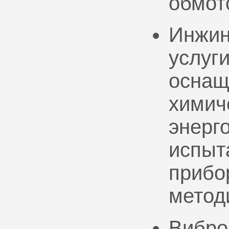
обмот
Инжин
услуг
оснащ
химич
энерг
испыт
прибо
метод
Вибро