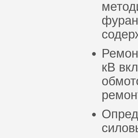
метод
фуран
содер
Ремон
кВ вк
обмото
ремон
Опред
силов