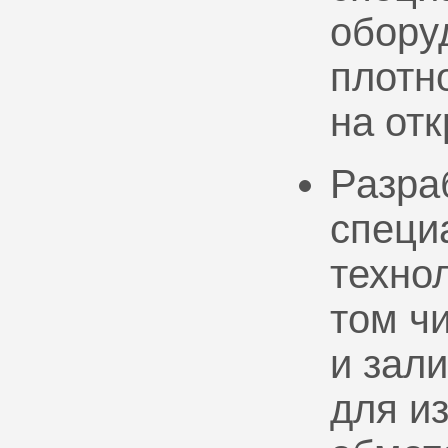
обору
плотно
на от
Разра
специ
техно
том ч
и зал
для и