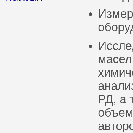
Измер
обору
Иссле
масел
химич
анали
РД, а
объем
автор