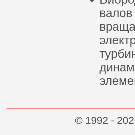
валов
враща
элект
турбин
динам
элеме
© 1992 - 2