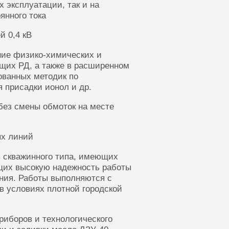
 эксплуатации, так и на
янного тока
й 0,4 кВ
ние физико-химических и
щих РД, а также в расширенном
ованных методик по
 присадки ионол и др.
без смены обмоток на месте
ых линий
 скважинного типа, имеющих
щих высокую надежность работы
ания. Работы выполняются с
в условиях плотной городской
риборов и технологического