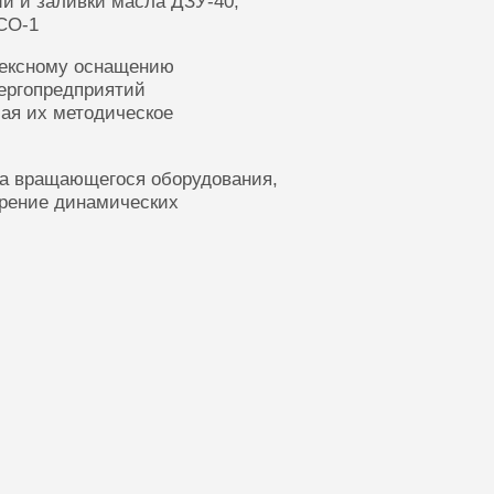
ии и заливки масла ДЗУ-40,
СО-1
лексному оснащению
ергопредприятий
ая их методическое
ка вращающегося оборудования,
ерение динамических