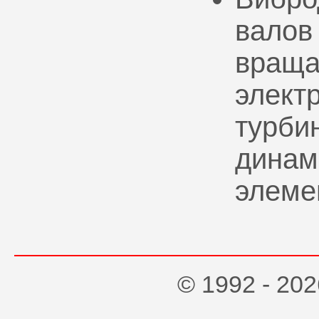
валов
враща
элект
турбин
динам
элеме
© 1992 - 2