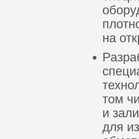
обору
плотно
на от
Разра
специ
техно
том ч
и зал
для и