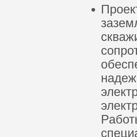
Проек
зазем
скваж
сопро
обесп
надеж
электр
элект
Работ
специ