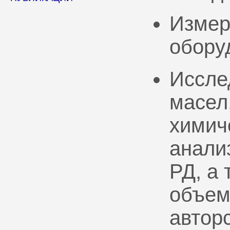
Измер
обору
Иссле
масел
химич
анали
РД, а
объем
автор