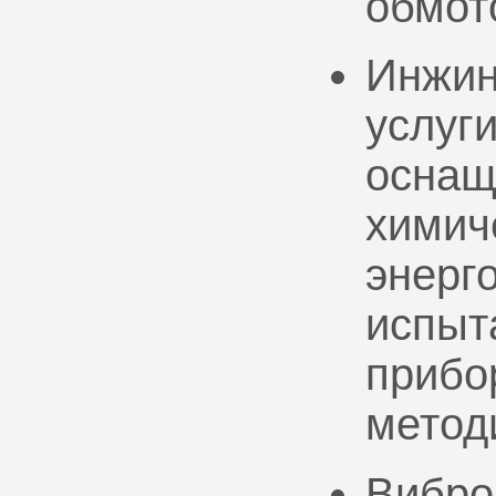
обмот
Инжин
услуг
оснащ
химич
энерг
испыт
прибо
метод
Вибро