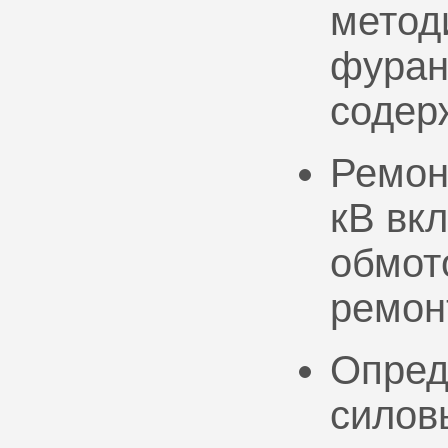
метод
фуран
содер
Ремон
кВ вк
обмото
ремон
Опред
силов