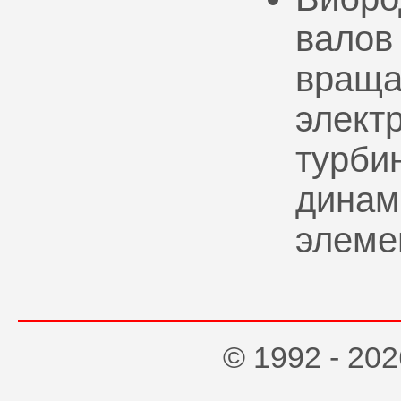
валов
враща
элект
турбин
динам
элеме
© 1992 - 2