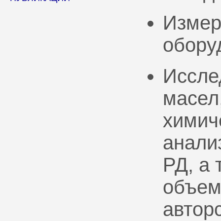
Измер
обору
Иссле
масел
химич
анали
РД, а
объем
автор