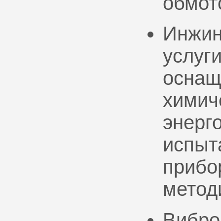
обмот
Инжин
услуг
оснащ
химич
энерг
испыт
прибо
метод
Вибро