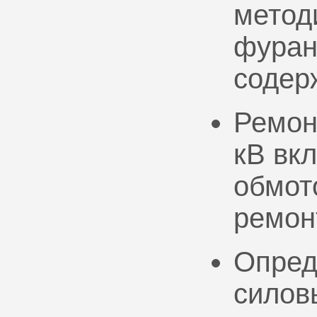
метод
фуран
содер
Ремон
кВ вк
обмото
ремон
Опред
силов