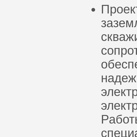
Проек
зазем
скваж
сопро
обесп
надеж
электр
элект
Работ
специ