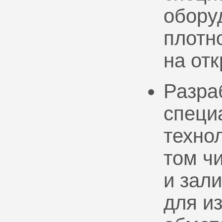
обору
плотно
на от
Разра
специ
техно
том ч
и зал
для и