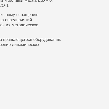
ии и заливки масла ДЗУ-40,
СО-1
лексному оснащению
ергопредприятий
ая их методическое
ка вращающегося оборудования,
ерение динамических