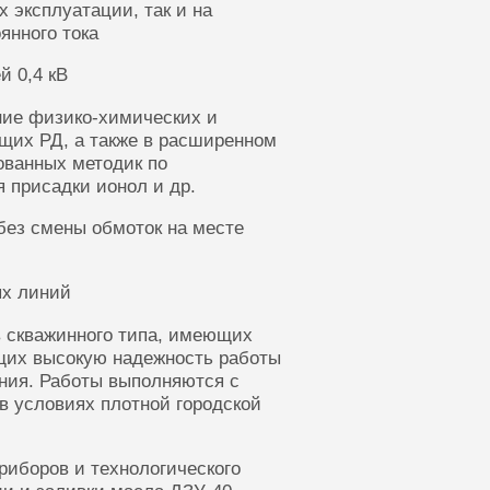
 эксплуатации, так и на
янного тока
й 0,4 кВ
ние физико-химических и
щих РД, а также в расширенном
ованных методик по
 присадки ионол и др.
без смены обмоток на месте
ых линий
 скважинного типа, имеющих
щих высокую надежность работы
ания. Работы выполняются с
в условиях плотной городской
риборов и технологического