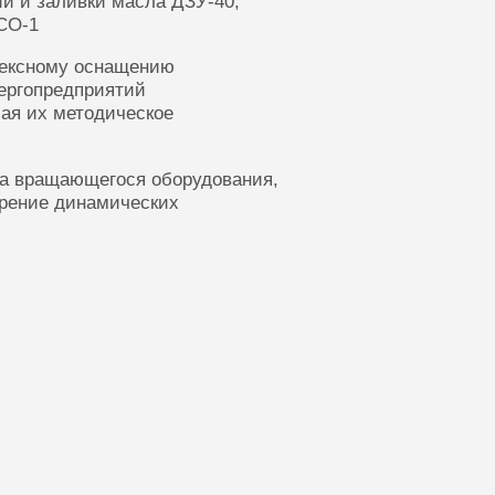
ии и заливки масла ДЗУ-40,
СО-1
лексному оснащению
ергопредприятий
ая их методическое
ка вращающегося оборудования,
ерение динамических