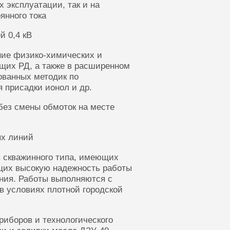
 эксплуатации, так и на
янного тока
й 0,4 кВ
ние физико-химических и
щих РД, а также в расширенном
ованных методик по
 присадки ионол и др.
без смены обмоток на месте
ых линий
 скважинного типа, имеющих
щих высокую надежность работы
ания. Работы выполняются с
в условиях плотной городской
риборов и технологического