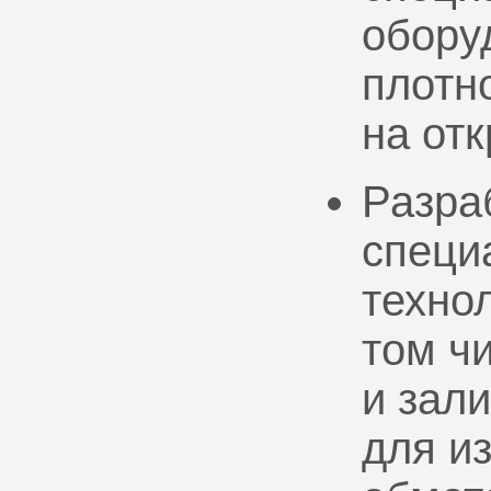
обору
плотно
на от
Разра
специ
техно
том ч
и зал
для и