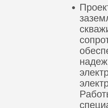
Проек
зазем
скваж
сопро
обесп
надеж
электр
элект
Работ
специ