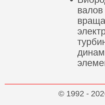
валов
враща
элект
турбин
динам
элеме
© 1992 - 2