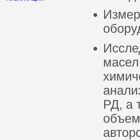
Измер
обору
Иссле
масел
химич
анали
РД, а
объем
автор