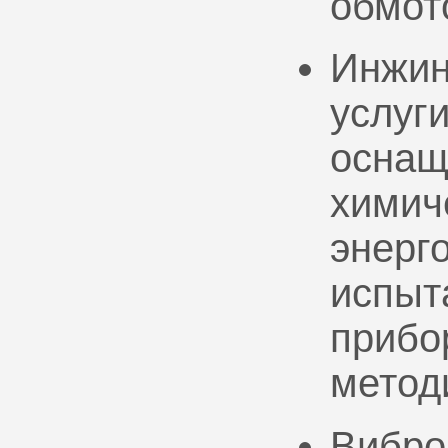
обмот
Инжин
услуг
оснащ
химич
энерг
испыт
прибо
метод
Вибро