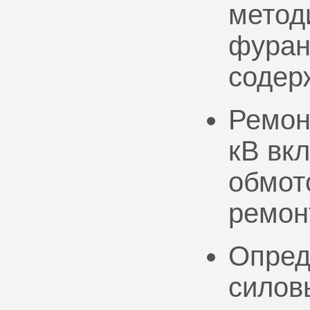
метод
фуран
содер
Ремон
кВ вк
обмото
ремон
Опред
силов