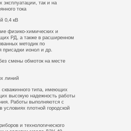
 эксплуатации, так и на
янного тока
й 0,4 кВ
ние физико-химических и
щих РД, а также в расширенном
ованных методик по
 присадки ионол и др.
без смены обмоток на месте
ых линий
 скважинного типа, имеющих
щих высокую надежность работы
ания. Работы выполняются с
в условиях плотной городской
риборов и технологического