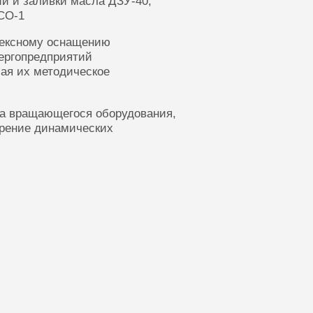
ии и заливки масла ДЗУ-40,
СО-1
лексному оснащению
ергопредприятий
ая их методическое
ка вращающегося оборудования,
ерение динамических