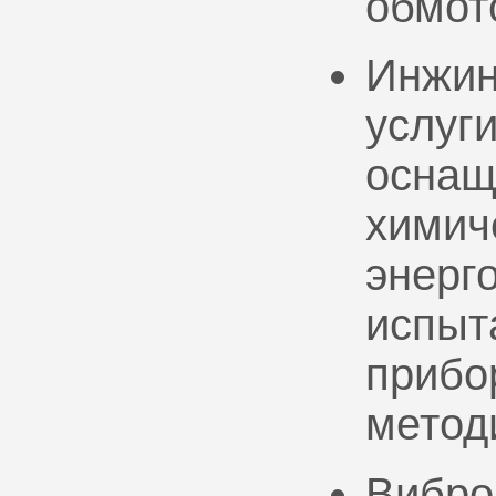
обмот
Инжин
услуг
оснащ
химич
энерг
испыт
прибо
метод
Вибро