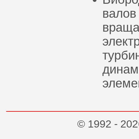
валов
враща
элект
турбин
динам
элеме
© 1992 - 2