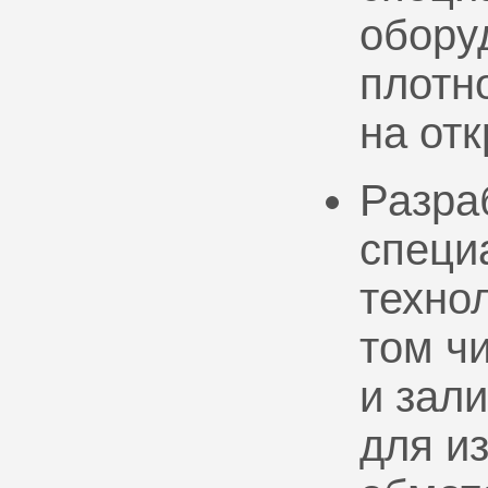
обору
плотно
на от
Разра
специ
техно
том ч
и зал
для и