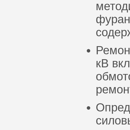
метод
фуран
содер
Ремон
кВ вк
обмото
ремон
Опред
силов