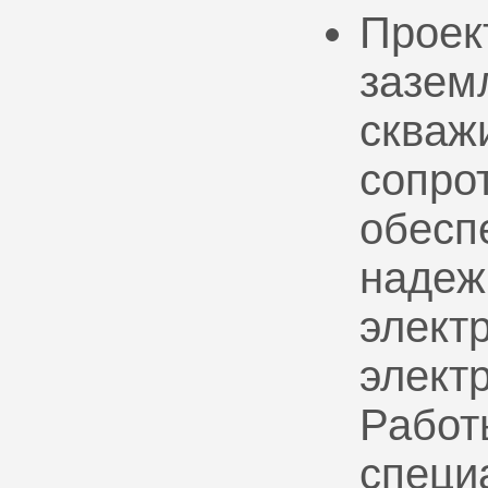
Проек
зазем
скваж
сопро
обесп
надеж
электр
элект
Работ
специ