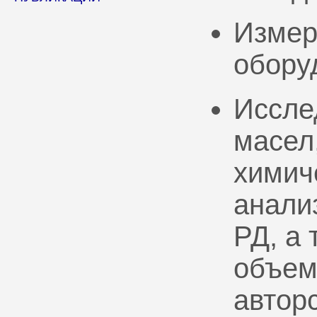
Измер
обору
Иссле
масел
химич
анали
РД, а
объем
автор