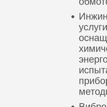
обмот
Инжин
услуг
оснащ
химич
энерг
испыт
прибо
метод
Вибро