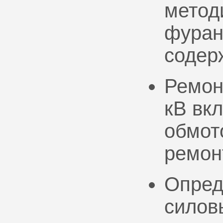
метод
фуран
содер
Ремон
кВ вк
обмото
ремон
Опред
силов