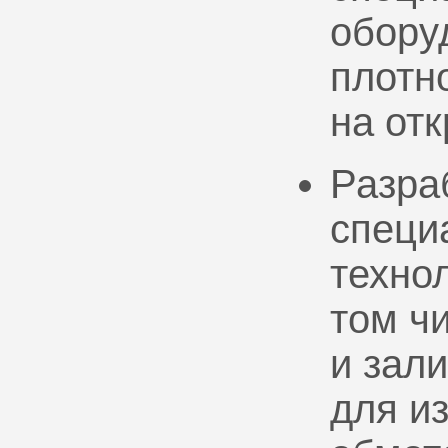
обору
плотно
на от
Разра
специ
техно
том ч
и зал
для и