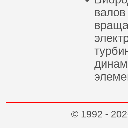
валов
враща
элект
турбин
динам
элеме
© 1992 - 2