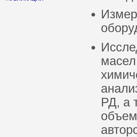
Измер
обору
Иссле
масел
химич
анали
РД, а
объем
автор