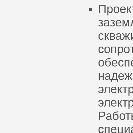
Проек
зазем
скваж
сопро
обесп
надеж
электр
элект
Работ
специ