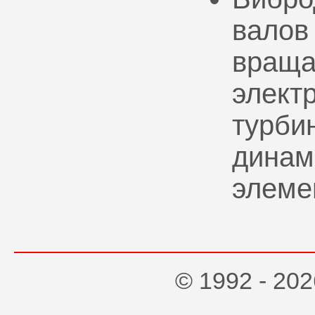
валов
враща
элект
турбин
динам
элеме
© 1992 - 2