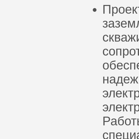
Проек
зазем
скваж
сопро
обесп
надеж
электр
элект
Работ
специ