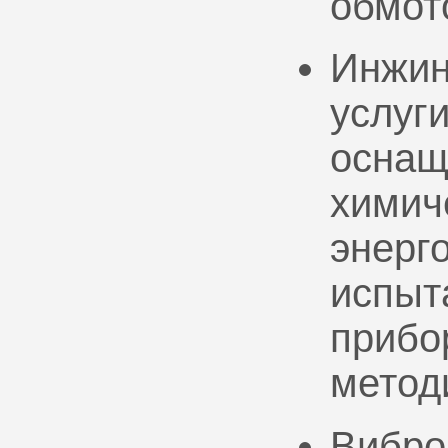
обмот
Инжин
услуг
оснащ
химич
энерг
испыт
прибо
метод
Вибро