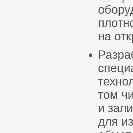
обору
плотно
на от
Разра
специ
техно
том ч
и зал
для и