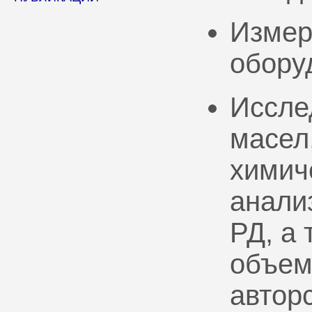
Измер
обору
Иссле
масел
химич
анали
РД, а
объем
автор