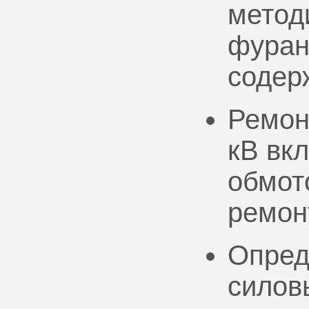
метод
фуран
содер
Ремон
кВ вк
обмото
ремон
Опред
силов