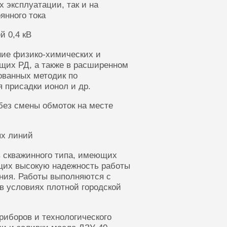
 эксплуатации, так и на
янного тока
й 0,4 кВ
ние физико-химических и
щих РД, а также в расширенном
ованных методик по
 присадки ионол и др.
без смены обмоток на месте
ых линий
 скважинного типа, имеющих
щих высокую надежность работы
ания. Работы выполняются с
в условиях плотной городской
риборов и технологического