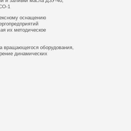
ии и заливки масла ДЗУ-40,
СО-1
лексному оснащению
ергопредприятий
ая их методическое
ка вращающегося оборудования,
ерение динамических