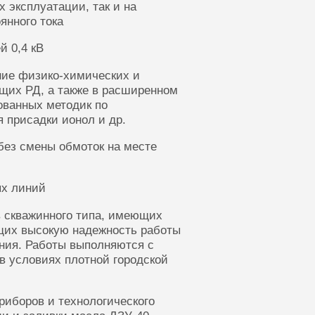
 эксплуатации, так и на
янного тока
й 0,4 кВ
ние физико-химических и
щих РД, а также в расширенном
ованных методик по
 присадки ионол и др.
без смены обмоток на месте
ых линий
 скважинного типа, имеющих
щих высокую надежность работы
ания. Работы выполняются с
в условиях плотной городской
риборов и технологического