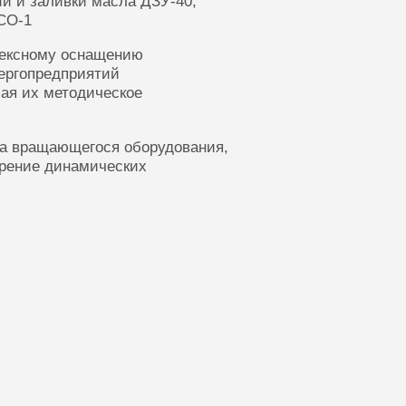
ии и заливки масла ДЗУ-40,
СО-1
лексному оснащению
ергопредприятий
ая их методическое
ка вращающегося оборудования,
ерение динамических