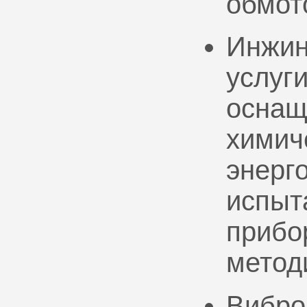
обмот
Инжин
услуг
оснащ
химич
энерг
испыт
прибо
метод
Вибро