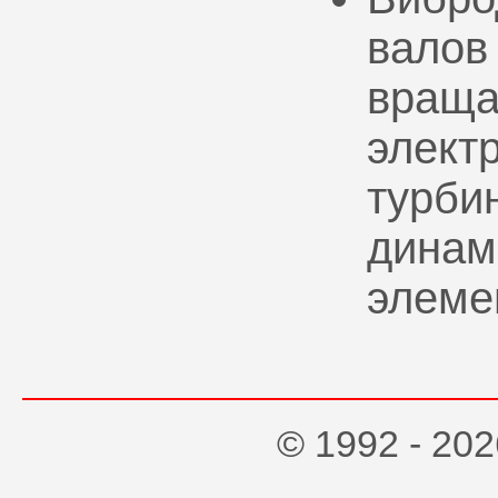
валов
враща
элект
турбин
динам
элеме
© 1992 - 2