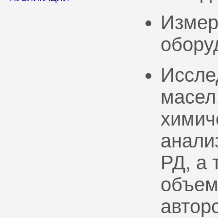
Измер
обору
Иссле
масел
химич
анали
РД, а
объем
автор