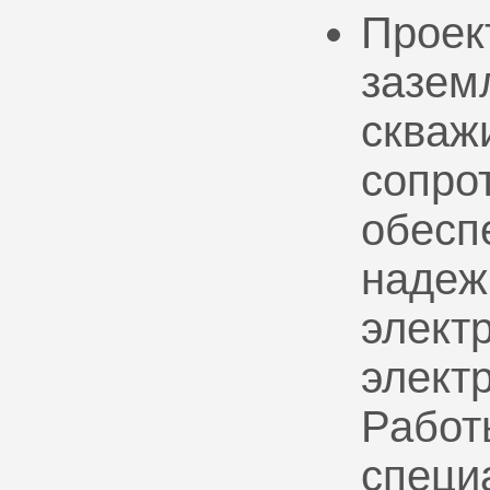
Проек
зазем
скваж
сопро
обесп
надеж
электр
элект
Работ
специ