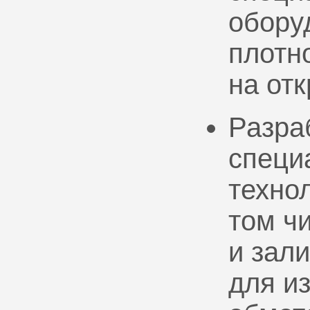
обору
плотно
на от
Разра
специ
техно
том ч
и зал
для и