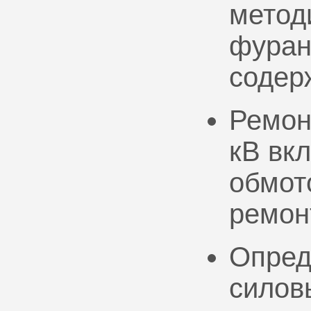
метод
фуран
содер
Ремон
кВ вк
обмото
ремон
Опред
силов