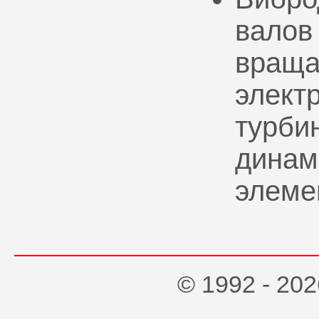
валов
враща
элект
турбин
динам
элеме
© 1992 - 2