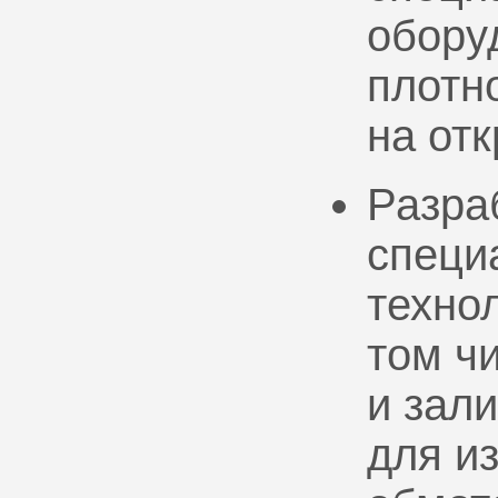
обору
плотно
на от
Разра
специ
техно
том ч
и зал
для и