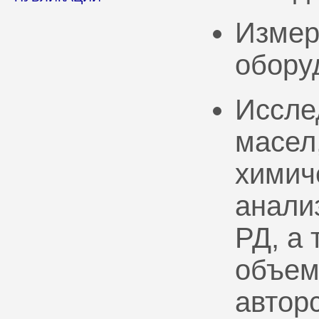
Измер
обору
Иссле
масел
химич
анали
РД, а
объем
автор