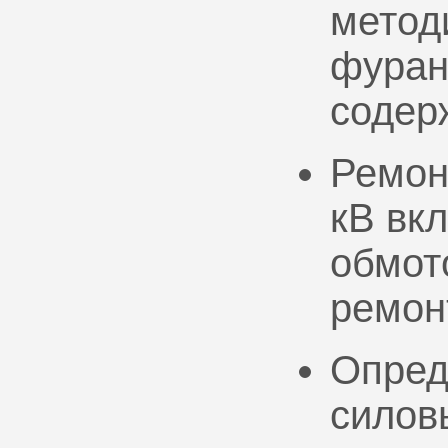
метод
фуран
содер
Ремон
кВ вк
обмото
ремон
Опред
силов