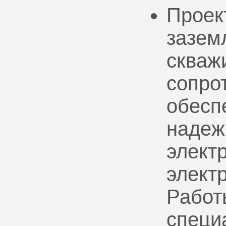
Проек
зазем
скваж
сопро
обесп
надеж
электр
элект
Работ
специ