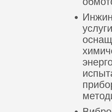
обмот
Инжин
услуг
оснащ
химич
энерг
испыт
прибо
метод
Вибро