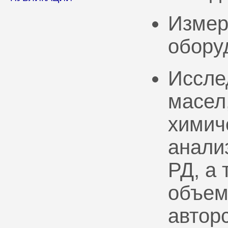
Измер
обору
Иссле
масел
химич
анали
РД, а
объем
автор