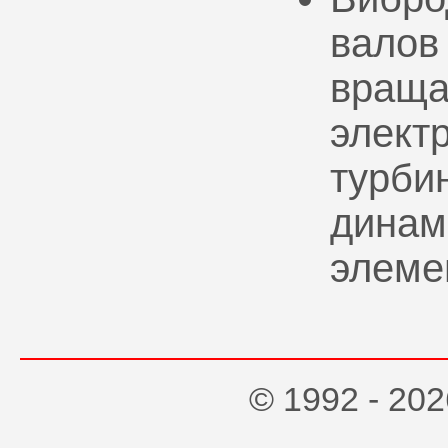
валов
враща
элект
турбин
динам
элеме
© 1992 - 2