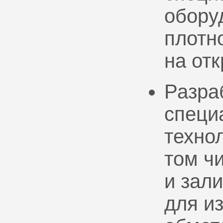
обору
плотно
на от
Разра
специ
техно
том ч
и зал
для и