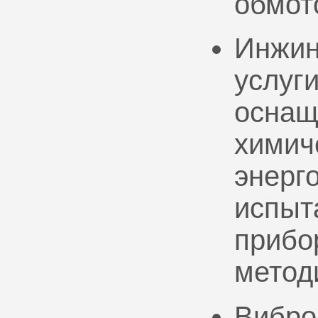
обмот
Инжин
услуг
оснащ
химич
энерг
испыт
прибо
метод
Вибро