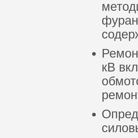
метод
фуран
содер
Ремон
кВ вк
обмото
ремон
Опред
силов