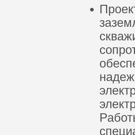
Проек
зазем
скваж
сопро
обесп
надеж
электр
элект
Работ
специ