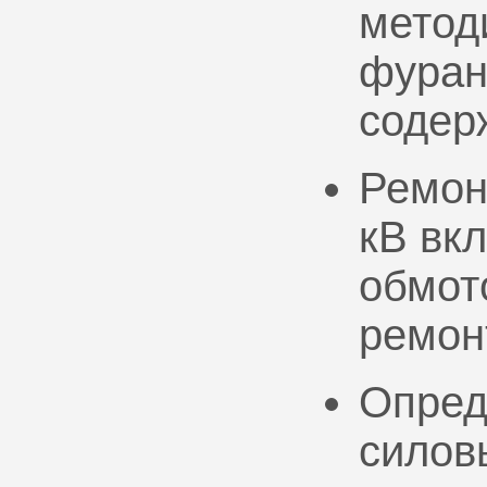
метод
фуран
содер
Ремон
кВ вк
обмото
ремон
Опред
силов