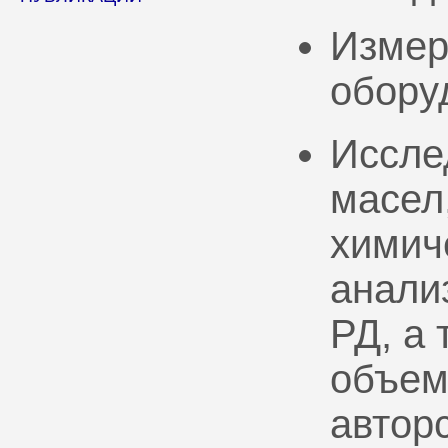
Измер
обору
Иссле
масел
химич
анали
РД, а
объем
автор