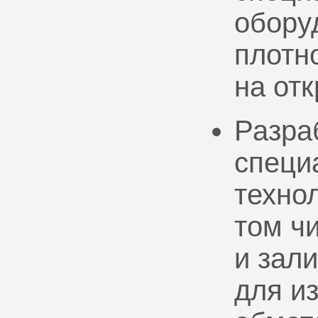
обору
плотно
на от
Разра
специ
техно
том ч
и зал
для и