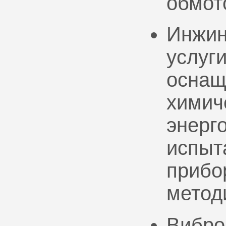
обмот
Инжин
услуг
оснащ
химич
энерг
испыт
прибо
метод
Вибро