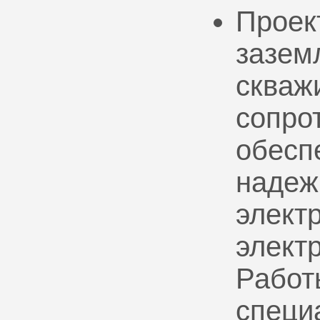
Проек
зазем
скваж
сопро
обесп
надеж
электр
элект
Работ
специ