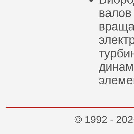
валов
враща
элект
турбин
динам
элеме
© 1992 - 2