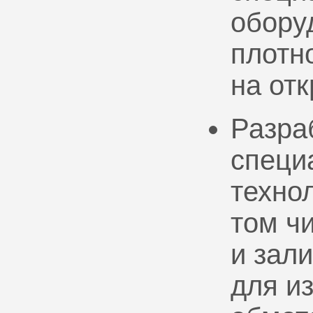
обору
плотно
на от
Разра
специ
техно
том ч
и зал
для и