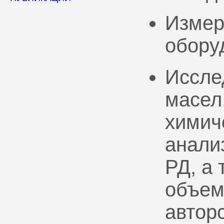
Измер
обору
Иссле
масел
химич
анали
РД, а
объем
автор