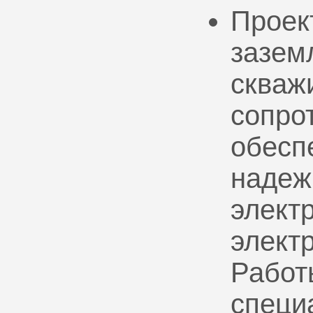
Проек
зазем
скваж
сопро
обесп
надеж
электр
элект
Работ
специ