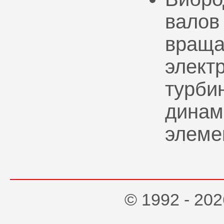
валов
враща
элект
турбин
динам
элеме
© 1992 - 2