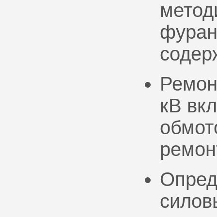
метод
фуран
содер
Ремон
кВ вк
обмото
ремон
Опред
силов