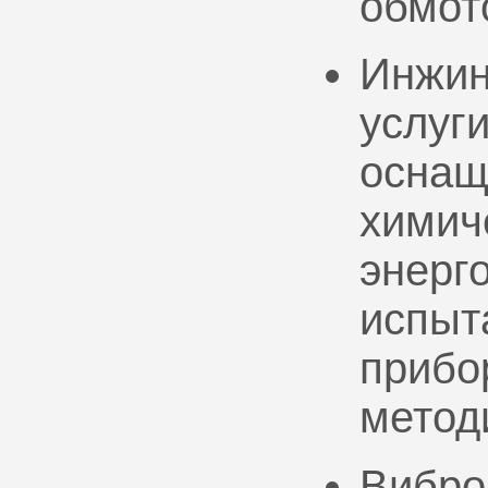
обмот
Инжин
услуг
оснащ
химич
энерг
испыт
прибо
метод
Вибро