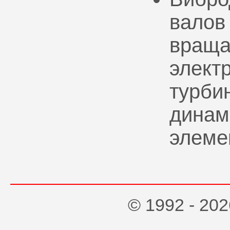
валов
враща
элект
турбин
динам
элеме
© 1992 - 2