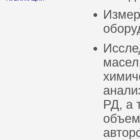
Измер
обору
Иссле
масел
химич
анали
РД, а
объем
автор