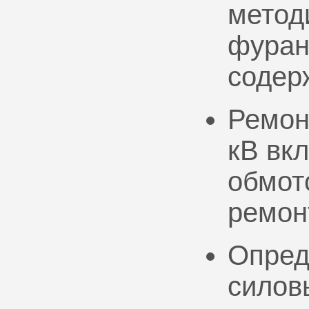
метод
фуран
содер
Ремон
кВ вк
обмото
ремон
Опред
силов