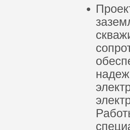
Проек
зазем
скваж
сопро
обесп
надеж
электр
элект
Работ
специ