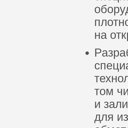
обору
плотно
на от
Разра
специ
техно
том ч
и зал
для и