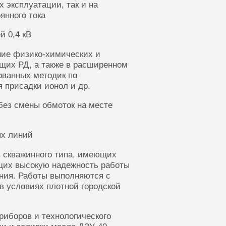
 эксплуатации, так и на
янного тока
й 0,4 кВ
ние физико-химических и
щих РД, а также в расширенном
ованных методик по
 присадки ионол и др.
без смены обмоток на месте
ых линий
 скважинного типа, имеющих
щих высокую надежность работы
ания. Работы выполняются с
в условиях плотной городской
риборов и технологического