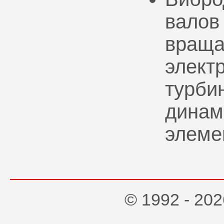
валов
враща
элект
турбин
динам
элеме
© 1992 - 2