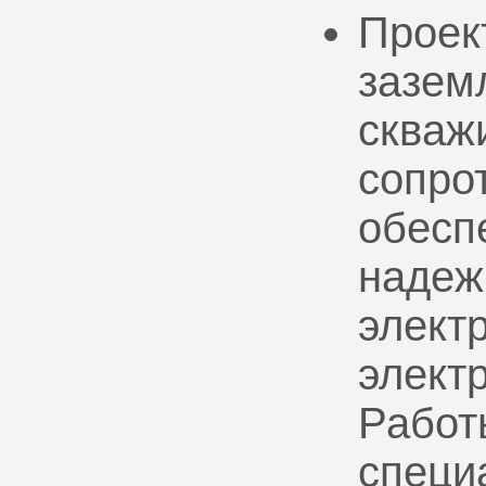
Проек
зазем
скваж
сопро
обесп
надеж
электр
элект
Работ
специ