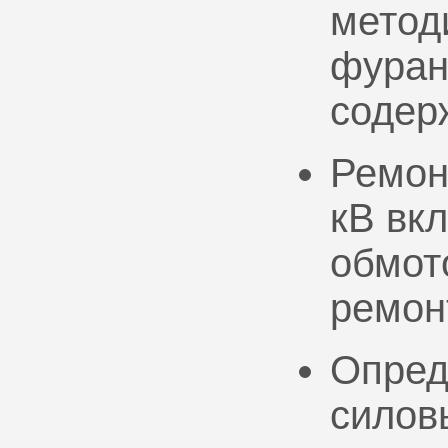
метод
фуран
содер
Ремон
кВ вк
обмото
ремон
Опред
силов