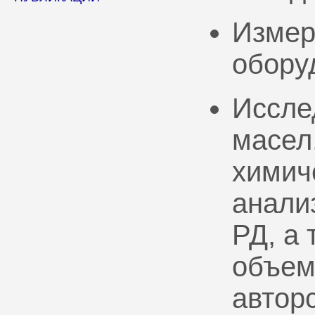
Измер
обору
Иссле
масел
химич
анали
РД, а
объем
автор