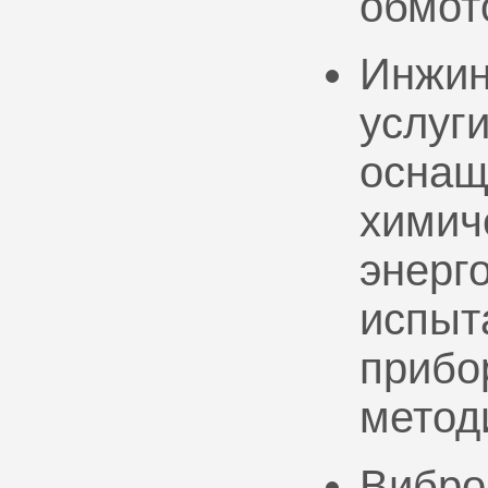
обмот
Инжин
услуг
оснащ
химич
энерг
испыт
прибо
метод
Вибро