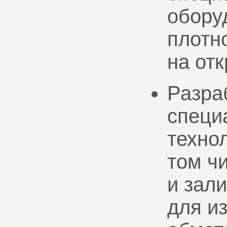
обору
плотно
на от
Разра
специ
техно
том ч
и зал
для и