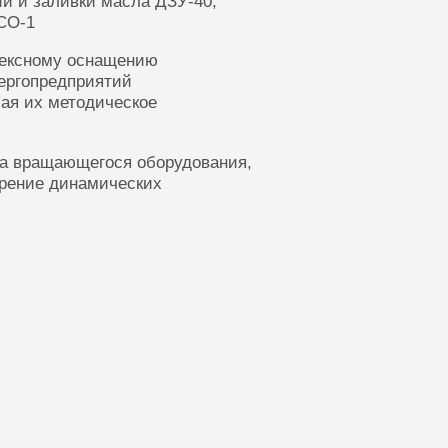
ии и заливки масла ДЗУ-40,
СО-1
лексному оснащению
ергопредприятий
ая их методическое
ка вращающегося оборудования,
ерение динамических