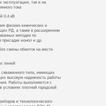
 эксплуатации, так и на
янного тока
й 0,4 кВ
ние физико-химических и
щих РД, а также в расширенном
ованных методик по
 присадки ионол и др.
без смены обмоток на месте
ых линий
 скважинного типа, имеющих
щих высокую надежность работы
ания. Работы выполняются с
в условиях плотной городской
риборов и технологического